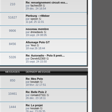
e
Re: renseignement circuit ess…
e
210
r
V
par
faches59
r
m
o
29 déc. 24 16:54
n
e
i
i
s
r
e
Pierburg -->Weber
s
51627
l
r
V
par
spoon
a
e
m
o
11 juil. 25 11:01
g
d
e
i
e
e
s
r
nouveau membre
r
s
9906
l
V
par
drewdavis
n
a
e
o
19 sept. 24 08:05
i
g
d
i
e
e
e
r
r
Allumage Polo GT
r
8456
l
m
V
par
Yeut
n
e
e
o
18 mai 26 18:44
i
d
s
i
e
e
s
r
r
Re: Autoradio - Polo II prett…
r
a
5326
l
m
V
par
Derek62300
n
g
e
e
o
15 sept. 24 15:50
i
e
d
s
i
e
e
s
r
r
r
a
l
m
MESSAGES
DERNIER MESSAGE
n
g
e
e
i
e
d
s
e
Re: Mes Polo
e
s
850
r
V
par
keutain
r
a
m
o
18 févr. 22 17:51
n
g
e
i
i
e
s
r
e
Re: Belle Polo 2
s
10461
l
r
V
par
romain27111
a
e
m
o
26 déc. 23 18:11
g
d
e
i
e
e
s
r
Re: Le projet
r
s
1444
l
V
par
keutain
n
a
e
o
26 avr. 23 09:35
i