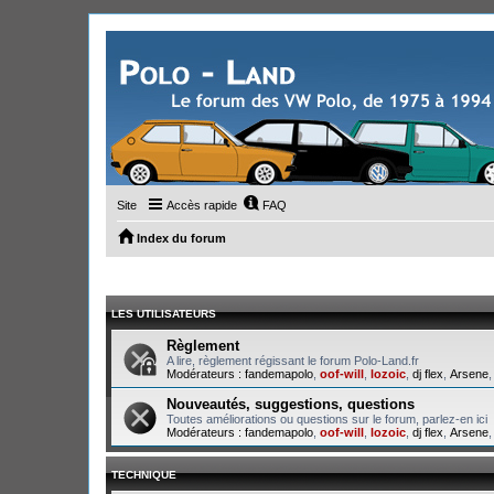
Site
Accès rapide
FAQ
Index du forum
LES UTILISATEURS
Règlement
A lire, règlement régissant le forum Polo-Land.fr
Modérateurs :
fandemapolo
,
oof-will
,
lozoic
,
dj flex
,
Arsene
Nouveautés, suggestions, questions
Toutes améliorations ou questions sur le forum, parlez-en ici
Modérateurs :
fandemapolo
,
oof-will
,
lozoic
,
dj flex
,
Arsene
TECHNIQUE