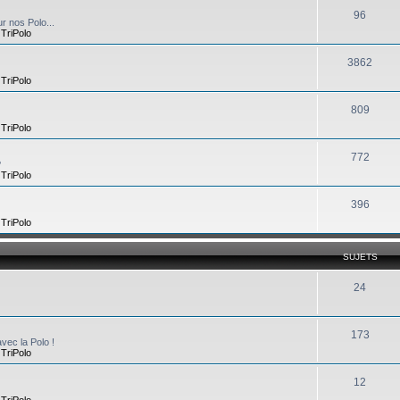
96
r nos Polo...
,
TriPolo
3862
,
TriPolo
809
,
TriPolo
772
?
,
TriPolo
396
,
TriPolo
SUJETS
24
173
vec la Polo !
,
TriPolo
12
,
TriPolo