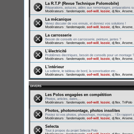
La R.T.P (Revue Technique Polomobile)
Réparations, astuces, aides aux remontages, préparations su
Modérateurs :
fandemapolo
,
oof-will
,
lozoic
,
dj flex
,
Arsene
La mécanique
Venez discuter de vos ennuis, et donnez vos solutions !
Modérateurs :
fandemapolo
,
oof-will
,
lozoic
,
dj flex
,
Arsene
La carrosserie
Besoin de conseils en carrosserie, peinture, jantes ?
Modérateurs :
fandemapolo
,
oof-will
,
lozoic
,
dj flex
,
Arsene
L'électricité
Problèmes électriques, besoin de conseils pour un montage 
Modérateurs :
fandemapolo
,
oof-will
,
lozoic
,
dj flex
,
Arsene
L'intérieur
La sellerie, le tableau de bord, la sonorisation etc...
Modérateurs :
fandemapolo
,
oof-will
,
lozoic
,
dj flex
,
Arsene
DIVERS
Les Polos engagées en compétition
Photos, articles, dates,...
Modérateurs :
fandemapolo
,
oof-will
,
lozoic
,
dj flex
,
TriPolo
Photos, photomontage, photos insolites
Postez ici vos photos, photoshops, montages... ! En rapport a
Modérateurs :
fandemapolo
,
oof-will
,
lozoic
,
dj flex
,
Arsene
Selecta
Tout à propos du projet Selecta Polo
Modérateurs :
fandemapolo
,
oof-will
,
lozoic
,
dj flex
,
Arsene