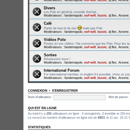
Divers
Les Polo en général, conseils d'achat...
Modérateurs :
fandemapolo
,
oof-will
,
lozoic
,
dj flex
,
Arsene
Café
Parler de tout et de rien
mais pas Polo
Modérateurs :
fandemapolo
,
oof-will
,
lozoic
,
dj flex
,
Arsene
Vidéos Polo
Postez ici vos vidéos ! Ne concerne que les Polo. Pour les au
Modérateurs :
fandemapolo
,
oof-will
,
lozoic
,
dj flex
,
Arsene
Sorties
Réunissons nous !
Modérateurs :
fandemapolo
,
oof-will
,
lozoic
,
dj flex
,
Arsene
International Forum
For international member, in english if it possible, show us yo
Modérateurs :
fandemapolo
,
oof-will
,
lozoic
,
dj flex
,
Arsene
CONNEXION
•
S’ENREGISTRER
Nom d’utilisateur :
Mot de passe :
QUI EST EN LIGNE
Au total il y a
255
utilisateurs en ligne : 5 enregistrés, 0 invisible et 250 i
Le record du nombre d’utilisateurs en ligne est de
8803
, le 11 avr. 26 21:
STATISTIQUES