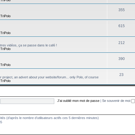
355
,
TriPolo
615
,
TriPolo
212
tres vidéos, ça se passe dans le café !
,
TriPolo
390
,
TriPolo
23
ur project, an advert about your website/forum... only Polo, of course
,
TriPolo
J’ai oublié mon mot de passe
|
Se souvenir de moi
nvités (d’après le nombre d’utilisateurs actifs ces 5 dernières minutes)
35