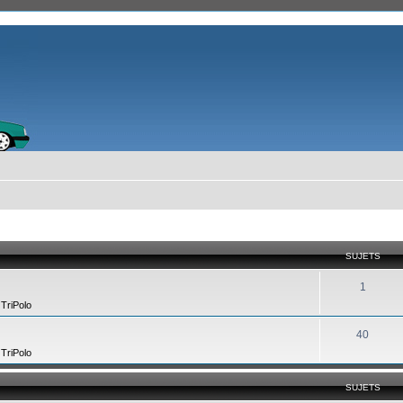
SUJETS
1
,
TriPolo
40
,
TriPolo
SUJETS