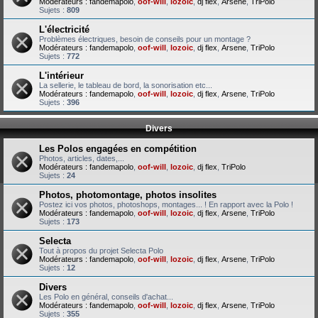
Modérateurs :
fandemapolo
,
oof-will
,
lozoic
,
dj flex
,
Arsene
,
TriPolo
Sujets :
809
L'électricité
Problèmes électriques, besoin de conseils pour un montage ?
Modérateurs :
fandemapolo
,
oof-will
,
lozoic
,
dj flex
,
Arsene
,
TriPolo
Sujets :
772
L'intérieur
La sellerie, le tableau de bord, la sonorisation etc...
Modérateurs :
fandemapolo
,
oof-will
,
lozoic
,
dj flex
,
Arsene
,
TriPolo
Sujets :
396
Divers
Les Polos engagées en compétition
Photos, articles, dates,...
Modérateurs :
fandemapolo
,
oof-will
,
lozoic
,
dj flex
,
TriPolo
Sujets :
24
Photos, photomontage, photos insolites
Postez ici vos photos, photoshops, montages... ! En rapport avec la Polo !
Modérateurs :
fandemapolo
,
oof-will
,
lozoic
,
dj flex
,
Arsene
,
TriPolo
Sujets :
173
Selecta
Tout à propos du projet Selecta Polo
Modérateurs :
fandemapolo
,
oof-will
,
lozoic
,
dj flex
,
Arsene
,
TriPolo
Sujets :
12
Divers
Les Polo en général, conseils d'achat...
Modérateurs :
fandemapolo
,
oof-will
,
lozoic
,
dj flex
,
Arsene
,
TriPolo
Sujets :
355