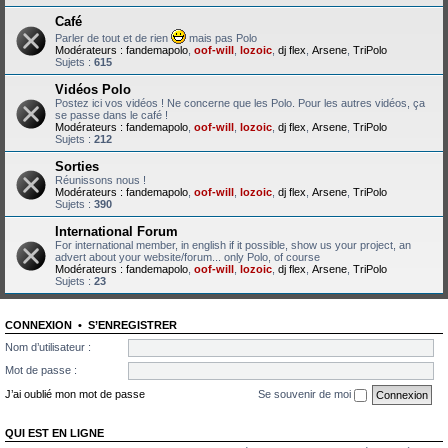
Café
Parler de tout et de rien
mais pas Polo
Modérateurs :
fandemapolo
,
oof-will
,
lozoic
,
dj flex
,
Arsene
,
TriPolo
Sujets :
615
Vidéos Polo
Postez ici vos vidéos ! Ne concerne que les Polo. Pour les autres vidéos, ça
se passe dans le café !
Modérateurs :
fandemapolo
,
oof-will
,
lozoic
,
dj flex
,
Arsene
,
TriPolo
Sujets :
212
Sorties
Réunissons nous !
Modérateurs :
fandemapolo
,
oof-will
,
lozoic
,
dj flex
,
Arsene
,
TriPolo
Sujets :
390
International Forum
For international member, in english if it possible, show us your project, an
advert about your website/forum... only Polo, of course
Modérateurs :
fandemapolo
,
oof-will
,
lozoic
,
dj flex
,
Arsene
,
TriPolo
Sujets :
23
CONNEXION
•
S’ENREGISTRER
Nom d’utilisateur :
Mot de passe :
J’ai oublié mon mot de passe
Se souvenir de moi
QUI EST EN LIGNE