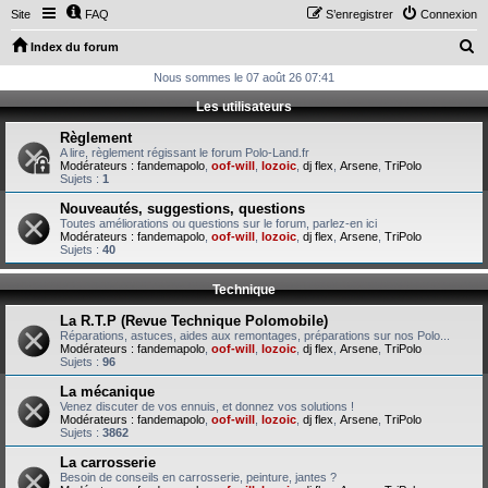
Site
FAQ
S’enregistrer
Connexion
R
Index du forum
e
Nous sommes le 07 août 26 07:41
c
Les utilisateurs
h
Règlement
e
A lire, règlement régissant le forum Polo-Land.fr
Modérateurs :
fandemapolo
,
oof-will
,
lozoic
,
dj flex
,
Arsene
,
TriPolo
r
Sujets :
1
c
Nouveautés, suggestions, questions
Toutes améliorations ou questions sur le forum, parlez-en ici
h
Modérateurs :
fandemapolo
,
oof-will
,
lozoic
,
dj flex
,
Arsene
,
TriPolo
Sujets :
40
e
r
Technique
La R.T.P (Revue Technique Polomobile)
Réparations, astuces, aides aux remontages, préparations sur nos Polo...
Modérateurs :
fandemapolo
,
oof-will
,
lozoic
,
dj flex
,
Arsene
,
TriPolo
Sujets :
96
La mécanique
Venez discuter de vos ennuis, et donnez vos solutions !
Modérateurs :
fandemapolo
,
oof-will
,
lozoic
,
dj flex
,
Arsene
,
TriPolo
Sujets :
3862
La carrosserie
Besoin de conseils en carrosserie, peinture, jantes ?