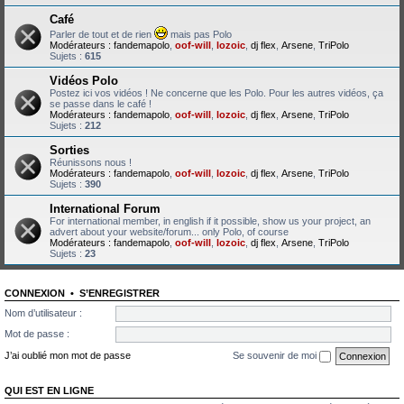
Café
Parler de tout et de rien
mais pas Polo
Modérateurs :
fandemapolo
,
oof-will
,
lozoic
,
dj flex
,
Arsene
,
TriPolo
Sujets :
615
Vidéos Polo
Postez ici vos vidéos ! Ne concerne que les Polo. Pour les autres vidéos, ça
se passe dans le café !
Modérateurs :
fandemapolo
,
oof-will
,
lozoic
,
dj flex
,
Arsene
,
TriPolo
Sujets :
212
Sorties
Réunissons nous !
Modérateurs :
fandemapolo
,
oof-will
,
lozoic
,
dj flex
,
Arsene
,
TriPolo
Sujets :
390
International Forum
For international member, in english if it possible, show us your project, an
advert about your website/forum... only Polo, of course
Modérateurs :
fandemapolo
,
oof-will
,
lozoic
,
dj flex
,
Arsene
,
TriPolo
Sujets :
23
CONNEXION
•
S’ENREGISTRER
Nom d’utilisateur :
Mot de passe :
J’ai oublié mon mot de passe
Se souvenir de moi
QUI EST EN LIGNE