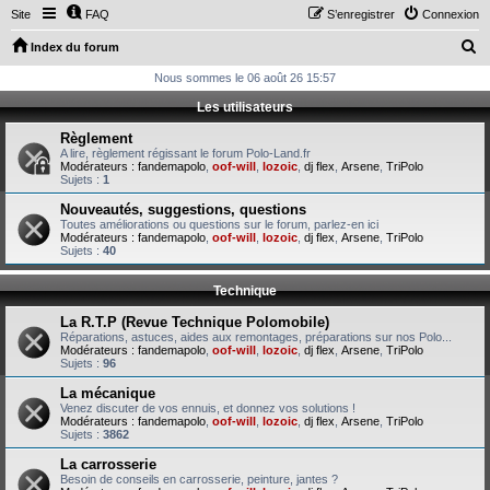
Site
FAQ
S’enregistrer
Connexion
R
Index du forum
e
Nous sommes le 06 août 26 15:57
c
Les utilisateurs
h
Règlement
e
A lire, règlement régissant le forum Polo-Land.fr
Modérateurs :
fandemapolo
,
oof-will
,
lozoic
,
dj flex
,
Arsene
,
TriPolo
r
Sujets :
1
c
Nouveautés, suggestions, questions
Toutes améliorations ou questions sur le forum, parlez-en ici
h
Modérateurs :
fandemapolo
,
oof-will
,
lozoic
,
dj flex
,
Arsene
,
TriPolo
Sujets :
40
e
r
Technique
La R.T.P (Revue Technique Polomobile)
Réparations, astuces, aides aux remontages, préparations sur nos Polo...
Modérateurs :
fandemapolo
,
oof-will
,
lozoic
,
dj flex
,
Arsene
,
TriPolo
Sujets :
96
La mécanique
Venez discuter de vos ennuis, et donnez vos solutions !
Modérateurs :
fandemapolo
,
oof-will
,
lozoic
,
dj flex
,
Arsene
,
TriPolo
Sujets :
3862
La carrosserie
Besoin de conseils en carrosserie, peinture, jantes ?