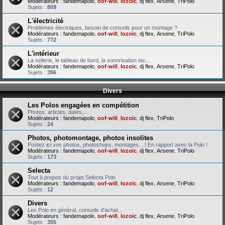
Modérateurs :
fandemapolo
,
oof-will
,
lozoic
,
dj flex
,
Arsene
,
TriPolo
Sujets :
809
L'électricité
Problèmes électriques, besoin de conseils pour un montage ?
Modérateurs :
fandemapolo
,
oof-will
,
lozoic
,
dj flex
,
Arsene
,
TriPolo
Sujets :
772
L'intérieur
La sellerie, le tableau de bord, la sonorisation etc...
Modérateurs :
fandemapolo
,
oof-will
,
lozoic
,
dj flex
,
Arsene
,
TriPolo
Sujets :
396
Divers
Les Polos engagées en compétition
Photos, articles, dates,...
Modérateurs :
fandemapolo
,
oof-will
,
lozoic
,
dj flex
,
TriPolo
Sujets :
24
Photos, photomontage, photos insolites
Postez ici vos photos, photoshops, montages... ! En rapport avec la Polo !
Modérateurs :
fandemapolo
,
oof-will
,
lozoic
,
dj flex
,
Arsene
,
TriPolo
Sujets :
173
Selecta
Tout à propos du projet Selecta Polo
Modérateurs :
fandemapolo
,
oof-will
,
lozoic
,
dj flex
,
Arsene
,
TriPolo
Sujets :
12
Divers
Les Polo en général, conseils d'achat...
Modérateurs :
fandemapolo
,
oof-will
,
lozoic
,
dj flex
,
Arsene
,
TriPolo
Sujets :
355