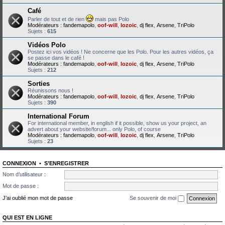
Café
Parler de tout et de rien
mais pas Polo
Modérateurs :
fandemapolo
,
oof-will
,
lozoic
,
dj flex
,
Arsene
,
TriPolo
Sujets :
615
Vidéos Polo
Postez ici vos vidéos ! Ne concerne que les Polo. Pour les autres vidéos, ça
se passe dans le café !
Modérateurs :
fandemapolo
,
oof-will
,
lozoic
,
dj flex
,
Arsene
,
TriPolo
Sujets :
212
Sorties
Réunissons nous !
Modérateurs :
fandemapolo
,
oof-will
,
lozoic
,
dj flex
,
Arsene
,
TriPolo
Sujets :
390
International Forum
For international member, in english if it possible, show us your project, an
advert about your website/forum... only Polo, of course
Modérateurs :
fandemapolo
,
oof-will
,
lozoic
,
dj flex
,
Arsene
,
TriPolo
Sujets :
23
CONNEXION
•
S’ENREGISTRER
Nom d’utilisateur :
Mot de passe :
J’ai oublié mon mot de passe
Se souvenir de moi
QUI EST EN LIGNE