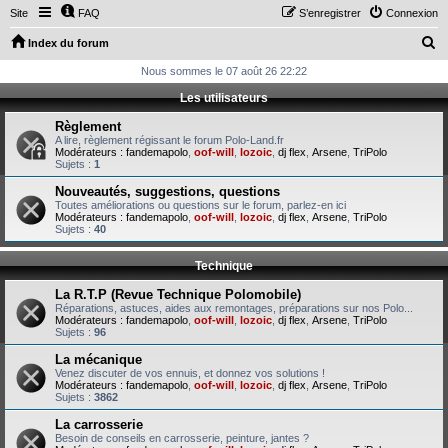
Site
FAQ
S’enregistrer
Connexion
R
Index du forum
e
Nous sommes le 07 août 26 22:22
c
Les utilisateurs
h
Règlement
e
A lire, règlement régissant le forum Polo-Land.fr
Modérateurs :
fandemapolo
,
oof-will
,
lozoic
,
dj flex
,
Arsene
,
TriPolo
r
Sujets :
1
c
Nouveautés, suggestions, questions
Toutes améliorations ou questions sur le forum, parlez-en ici
h
Modérateurs :
fandemapolo
,
oof-will
,
lozoic
,
dj flex
,
Arsene
,
TriPolo
Sujets :
40
e
r
Technique
La R.T.P (Revue Technique Polomobile)
Réparations, astuces, aides aux remontages, préparations sur nos Polo...
Modérateurs :
fandemapolo
,
oof-will
,
lozoic
,
dj flex
,
Arsene
,
TriPolo
Sujets :
96
La mécanique
Venez discuter de vos ennuis, et donnez vos solutions !
Modérateurs :
fandemapolo
,
oof-will
,
lozoic
,
dj flex
,
Arsene
,
TriPolo
Sujets :
3862
La carrosserie
Besoin de conseils en carrosserie, peinture, jantes ?