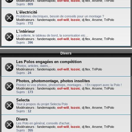
Modérateurs :
fandemapolo
,
oof-will
,
lozoic
,
dj flex
,
Arsene
,
TriPolo
Sujets :
809
L'électricité
Problèmes électriques, besoin de conseils pour un montage ?
Modérateurs :
fandemapolo
,
oof-will
,
lozoic
,
dj flex
,
Arsene
,
TriPolo
Sujets :
772
L'intérieur
La sellerie, le tableau de bord, la sonorisation etc...
Modérateurs :
fandemapolo
,
oof-will
,
lozoic
,
dj flex
,
Arsene
,
TriPolo
Sujets :
396
Divers
Les Polos engagées en compétition
Photos, articles, dates,...
Modérateurs :
fandemapolo
,
oof-will
,
lozoic
,
dj flex
,
TriPolo
Sujets :
24
Photos, photomontage, photos insolites
Postez ici vos photos, photoshops, montages... ! En rapport avec la Polo !
Modérateurs :
fandemapolo
,
oof-will
,
lozoic
,
dj flex
,
Arsene
,
TriPolo
Sujets :
173
Selecta
Tout à propos du projet Selecta Polo
Modérateurs :
fandemapolo
,
oof-will
,
lozoic
,
dj flex
,
Arsene
,
TriPolo
Sujets :
12
Divers
Les Polo en général, conseils d'achat...
Modérateurs :
fandemapolo
,
oof-will
,
lozoic
,
dj flex
,
Arsene
,
TriPolo
Sujets :
355