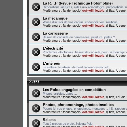
La R.T.P (Revue Technique Polomobile)
Réparations, astuces, aides aux remontages, préparations su
Modérateurs :
fandemapolo
,
oof-will
,
lozoic
,
dj flex
,
Arsene
La mécanique
Venez discuter de vos ennuis, et donnez vos solutions !
Modérateurs :
fandemapolo
,
oof-will
,
lozoic
,
dj flex
,
Arsene
La carrosserie
Besoin de conseils en carrosserie, peinture, jantes ?
Modérateurs :
fandemapolo
,
oof-will
,
lozoic
,
dj flex
,
Arsene
L'électricité
Problèmes électriques, besoin de conseils pour un montage 
Modérateurs :
fandemapolo
,
oof-will
,
lozoic
,
dj flex
,
Arsene
L'intérieur
La sellerie, le tableau de bord, la sonorisation etc...
Modérateurs :
fandemapolo
,
oof-will
,
lozoic
,
dj flex
,
Arsene
DIVERS
Les Polos engagées en compétition
Photos, articles, dates,...
Modérateurs :
fandemapolo
,
oof-will
,
lozoic
,
dj flex
,
TriPolo
Photos, photomontage, photos insolites
Postez ici vos photos, photoshops, montages... ! En rapport a
Modérateurs :
fandemapolo
,
oof-will
,
lozoic
,
dj flex
,
Arsene
Selecta
Tout à propos du projet Selecta Polo
Modérateurs :
fandemapolo
,
oof-will
,
lozoic
,
dj flex
,
Arsene