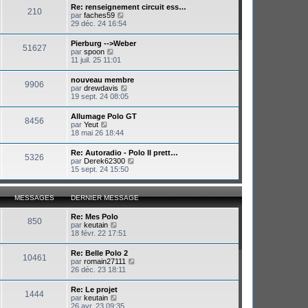
e
Re: renseignement circuit ess…
e
210
r
V
par
faches59
r
m
o
29 déc. 24 16:54
n
e
i
i
s
r
e
Pierburg -->Weber
s
51627
l
r
V
par
spoon
a
e
m
o
11 juil. 25 11:01
g
d
e
i
e
e
s
r
nouveau membre
r
s
9906
l
V
par
drewdavis
n
a
e
o
19 sept. 24 08:05
i
g
d
i
e
e
e
r
r
Allumage Polo GT
r
8456
l
m
V
par
Yeut
n
e
e
o
18 mai 26 18:44
i
d
s
i
e
e
s
r
r
Re: Autoradio - Polo II prett…
r
a
5326
l
m
V
par
Derek62300
n
g
e
e
o
15 sept. 24 15:50
i
e
d
s
i
e
e
s
r
r
r
a
l
m
MESSAGES
DERNIER MESSAGE
n
g
e
e
i
e
d
s
e
Re: Mes Polo
e
s
850
r
V
par
keutain
r
a
m
o
18 févr. 22 17:51
n
g
e
i
i
e
s
r
e
Re: Belle Polo 2
s
10461
l
r
V
par
romain27111
a
e
m
o
26 déc. 23 18:11
g
d
e
i
e
e
s
r
Re: Le projet
r
s
1444
l
V
par
keutain
n
a
e
o
26 avr. 23 09:35
i