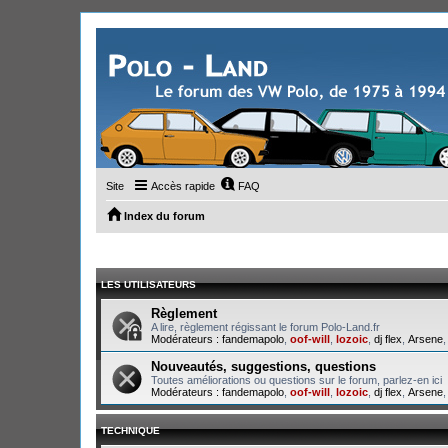
Site
Accès rapide
FAQ
Index du forum
LES UTILISATEURS
Règlement
A lire, règlement régissant le forum Polo-Land.fr
Modérateurs :
fandemapolo
,
oof-will
,
lozoic
,
dj flex
,
Arsene
Nouveautés, suggestions, questions
Toutes améliorations ou questions sur le forum, parlez-en ici
Modérateurs :
fandemapolo
,
oof-will
,
lozoic
,
dj flex
,
Arsene
TECHNIQUE