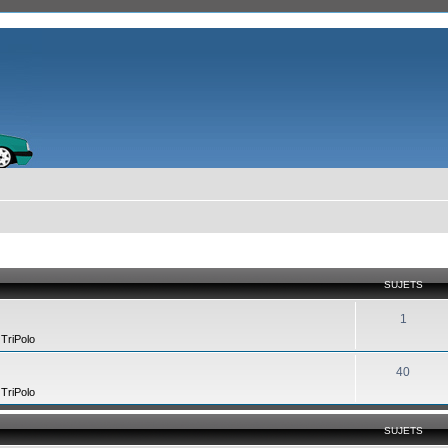
SUJETS
1
,
TriPolo
40
,
TriPolo
SUJETS