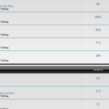
96
r nos Polo...
,
TriPolo
3862
,
TriPolo
809
,
TriPolo
772
?
,
TriPolo
396
,
TriPolo
SUJETS
24
173
vec la Polo !
,
TriPolo
12
,
TriPolo