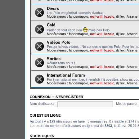
Divers
Les Polo en général, conseils d'achat...
Modérateurs :
fandemapolo
,
oof-will
,
lozoic
,
dj flex
,
Arsene
Café
Parler de tout et de rien
mais pas Polo
Modérateurs :
fandemapolo
,
oof-will
,
lozoic
,
dj flex
,
Arsene
Vidéos Polo
Postez ici vos vidéos ! Ne concerne que les Polo. Pour les au
Modérateurs :
fandemapolo
,
oof-will
,
lozoic
,
dj flex
,
Arsene
Sorties
Réunissons nous !
Modérateurs :
fandemapolo
,
oof-will
,
lozoic
,
dj flex
,
Arsene
International Forum
For international member, in english if it possible, show us yo
Modérateurs :
fandemapolo
,
oof-will
,
lozoic
,
dj flex
,
Arsene
CONNEXION
•
S’ENREGISTRER
Nom d’utilisateur :
Mot de passe :
QUI EST EN LIGNE
Au total il y a
179
utilisateurs en ligne : 5 enregistrés, 0 invisible et 174 i
Le record du nombre d’utilisateurs en ligne est de
8803
, le 11 avr. 26 21:
STATISTIQUES