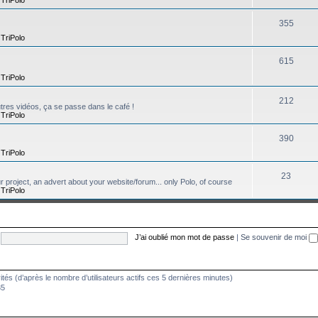
355
,
TriPolo
615
,
TriPolo
212
tres vidéos, ça se passe dans le café !
,
TriPolo
390
,
TriPolo
23
ur project, an advert about your website/forum... only Polo, of course
,
TriPolo
J’ai oublié mon mot de passe
|
Se souvenir de moi
nvités (d’après le nombre d’utilisateurs actifs ces 5 dernières minutes)
35