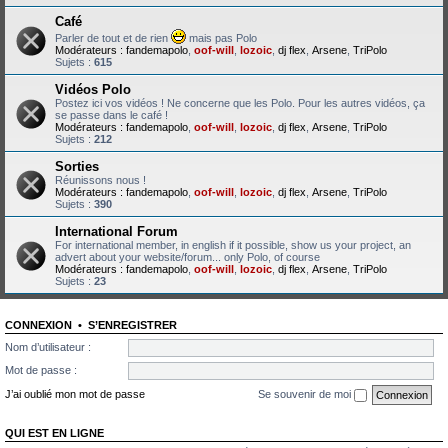
Café
Parler de tout et de rien
mais pas Polo
Modérateurs :
fandemapolo
,
oof-will
,
lozoic
,
dj flex
,
Arsene
,
TriPolo
Sujets :
615
Vidéos Polo
Postez ici vos vidéos ! Ne concerne que les Polo. Pour les autres vidéos, ça
se passe dans le café !
Modérateurs :
fandemapolo
,
oof-will
,
lozoic
,
dj flex
,
Arsene
,
TriPolo
Sujets :
212
Sorties
Réunissons nous !
Modérateurs :
fandemapolo
,
oof-will
,
lozoic
,
dj flex
,
Arsene
,
TriPolo
Sujets :
390
International Forum
For international member, in english if it possible, show us your project, an
advert about your website/forum... only Polo, of course
Modérateurs :
fandemapolo
,
oof-will
,
lozoic
,
dj flex
,
Arsene
,
TriPolo
Sujets :
23
CONNEXION
•
S’ENREGISTRER
Nom d’utilisateur :
Mot de passe :
J’ai oublié mon mot de passe
Se souvenir de moi
QUI EST EN LIGNE