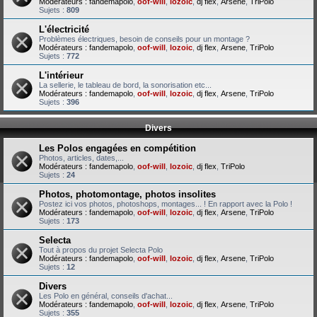
Modérateurs :
fandemapolo
,
oof-will
,
lozoic
,
dj flex
,
Arsene
,
TriPolo
Sujets :
809
L'électricité
Problèmes électriques, besoin de conseils pour un montage ?
Modérateurs :
fandemapolo
,
oof-will
,
lozoic
,
dj flex
,
Arsene
,
TriPolo
Sujets :
772
L'intérieur
La sellerie, le tableau de bord, la sonorisation etc...
Modérateurs :
fandemapolo
,
oof-will
,
lozoic
,
dj flex
,
Arsene
,
TriPolo
Sujets :
396
Divers
Les Polos engagées en compétition
Photos, articles, dates,...
Modérateurs :
fandemapolo
,
oof-will
,
lozoic
,
dj flex
,
TriPolo
Sujets :
24
Photos, photomontage, photos insolites
Postez ici vos photos, photoshops, montages... ! En rapport avec la Polo !
Modérateurs :
fandemapolo
,
oof-will
,
lozoic
,
dj flex
,
Arsene
,
TriPolo
Sujets :
173
Selecta
Tout à propos du projet Selecta Polo
Modérateurs :
fandemapolo
,
oof-will
,
lozoic
,
dj flex
,
Arsene
,
TriPolo
Sujets :
12
Divers
Les Polo en général, conseils d'achat...
Modérateurs :
fandemapolo
,
oof-will
,
lozoic
,
dj flex
,
Arsene
,
TriPolo
Sujets :
355