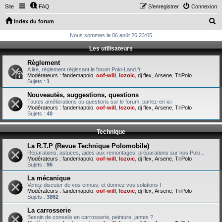
Site
FAQ
S’enregistrer
Connexion
R
Index du forum
e
Nous sommes le 06 août 26 23:05
c
Les utilisateurs
h
Règlement
e
A lire, règlement régissant le forum Polo-Land.fr
Modérateurs :
fandemapolo
,
oof-will
,
lozoic
,
dj flex
,
Arsene
,
TriPolo
r
Sujets :
1
c
Nouveautés, suggestions, questions
Toutes améliorations ou questions sur le forum, parlez-en ici
h
Modérateurs :
fandemapolo
,
oof-will
,
lozoic
,
dj flex
,
Arsene
,
TriPolo
Sujets :
40
e
r
Technique
La R.T.P (Revue Technique Polomobile)
Réparations, astuces, aides aux remontages, préparations sur nos Polo...
Modérateurs :
fandemapolo
,
oof-will
,
lozoic
,
dj flex
,
Arsene
,
TriPolo
Sujets :
96
La mécanique
Venez discuter de vos ennuis, et donnez vos solutions !
Modérateurs :
fandemapolo
,
oof-will
,
lozoic
,
dj flex
,
Arsene
,
TriPolo
Sujets :
3862
La carrosserie
Besoin de conseils en carrosserie, peinture, jantes ?