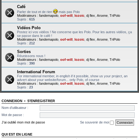
Café
Parler de tout et de rien
mais pas Polo
Modérateurs :
fandemapolo
,
oof-will
,
lozoic
,
dj flex
,
Arsene
,
TriPolo
Sujets :
615
Vidéos Polo
Postez ici vos vidéos ! Ne concerne que les Polo. Pour les autres vidéos, ça
se passe dans le café !
Modérateurs :
fandemapolo
,
oof-will
,
lozoic
,
dj flex
,
Arsene
,
TriPolo
Sujets :
212
Sorties
Réunissons nous !
Modérateurs :
fandemapolo
,
oof-will
,
lozoic
,
dj flex
,
Arsene
,
TriPolo
Sujets :
390
International Forum
For international member, in english if it possible, show us your project, an
advert about your website/forum... only Polo, of course
Modérateurs :
fandemapolo
,
oof-will
,
lozoic
,
dj flex
,
Arsene
,
TriPolo
Sujets :
23
CONNEXION
•
S’ENREGISTRER
Nom d’utilisateur :
Mot de passe :
J’ai oublié mon mot de passe
Se souvenir de moi
QUI EST EN LIGNE