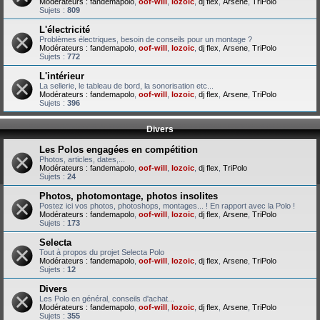
Modérateurs :
fandemapolo
,
oof-will
,
lozoic
,
dj flex
,
Arsene
,
TriPolo
Sujets :
809
L'électricité
Problèmes électriques, besoin de conseils pour un montage ?
Modérateurs :
fandemapolo
,
oof-will
,
lozoic
,
dj flex
,
Arsene
,
TriPolo
Sujets :
772
L'intérieur
La sellerie, le tableau de bord, la sonorisation etc...
Modérateurs :
fandemapolo
,
oof-will
,
lozoic
,
dj flex
,
Arsene
,
TriPolo
Sujets :
396
Divers
Les Polos engagées en compétition
Photos, articles, dates,...
Modérateurs :
fandemapolo
,
oof-will
,
lozoic
,
dj flex
,
TriPolo
Sujets :
24
Photos, photomontage, photos insolites
Postez ici vos photos, photoshops, montages... ! En rapport avec la Polo !
Modérateurs :
fandemapolo
,
oof-will
,
lozoic
,
dj flex
,
Arsene
,
TriPolo
Sujets :
173
Selecta
Tout à propos du projet Selecta Polo
Modérateurs :
fandemapolo
,
oof-will
,
lozoic
,
dj flex
,
Arsene
,
TriPolo
Sujets :
12
Divers
Les Polo en général, conseils d'achat...
Modérateurs :
fandemapolo
,
oof-will
,
lozoic
,
dj flex
,
Arsene
,
TriPolo
Sujets :
355