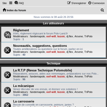
Site
FAQ
S’enregistrer
Connexion
R
Index du forum
e
Nous sommes le 08 août 26 20:56
c
Les utilisateurs
h
Règlement
e
A lire, règlement régissant le forum Polo-Land.fr
Modérateurs :
fandemapolo
,
oof-will
,
lozoic
,
dj flex
,
Arsene
,
TriPolo
r
Sujets :
1
c
Nouveautés, suggestions, questions
Toutes améliorations ou questions sur le forum, parlez-en ici
h
Modérateurs :
fandemapolo
,
oof-will
,
lozoic
,
dj flex
,
Arsene
,
TriPolo
Sujets :
40
e
r
Technique
La R.T.P (Revue Technique Polomobile)
Réparations, astuces, aides aux remontages, préparations sur nos Polo...
Modérateurs :
fandemapolo
,
oof-will
,
lozoic
,
dj flex
,
Arsene
,
TriPolo
Sujets :
96
La mécanique
Venez discuter de vos ennuis, et donnez vos solutions !
Modérateurs :
fandemapolo
,
oof-will
,
lozoic
,
dj flex
,
Arsene
,
TriPolo
Sujets :
3862
La carrosserie
Besoin de conseils en carrosserie, peinture, jantes ?