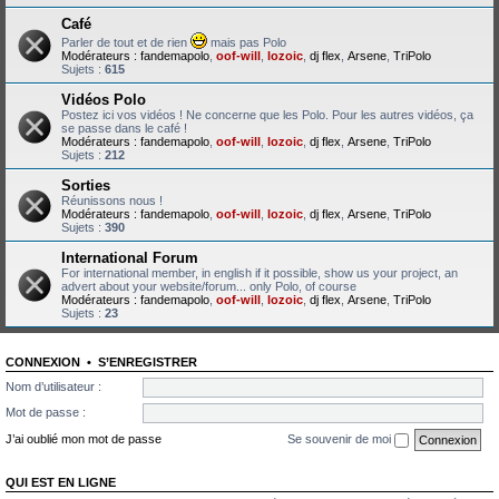
Café
Parler de tout et de rien
mais pas Polo
Modérateurs :
fandemapolo
,
oof-will
,
lozoic
,
dj flex
,
Arsene
,
TriPolo
Sujets :
615
Vidéos Polo
Postez ici vos vidéos ! Ne concerne que les Polo. Pour les autres vidéos, ça
se passe dans le café !
Modérateurs :
fandemapolo
,
oof-will
,
lozoic
,
dj flex
,
Arsene
,
TriPolo
Sujets :
212
Sorties
Réunissons nous !
Modérateurs :
fandemapolo
,
oof-will
,
lozoic
,
dj flex
,
Arsene
,
TriPolo
Sujets :
390
International Forum
For international member, in english if it possible, show us your project, an
advert about your website/forum... only Polo, of course
Modérateurs :
fandemapolo
,
oof-will
,
lozoic
,
dj flex
,
Arsene
,
TriPolo
Sujets :
23
CONNEXION
•
S’ENREGISTRER
Nom d’utilisateur :
Mot de passe :
J’ai oublié mon mot de passe
Se souvenir de moi
QUI EST EN LIGNE