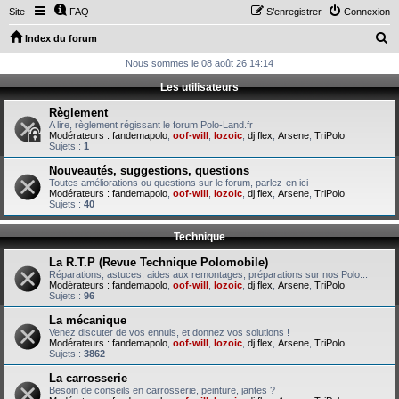
Site
FAQ
S’enregistrer
Connexion
R
Index du forum
e
Nous sommes le 08 août 26 14:14
c
Les utilisateurs
h
Règlement
e
A lire, règlement régissant le forum Polo-Land.fr
Modérateurs :
fandemapolo
,
oof-will
,
lozoic
,
dj flex
,
Arsene
,
TriPolo
r
Sujets :
1
c
Nouveautés, suggestions, questions
Toutes améliorations ou questions sur le forum, parlez-en ici
h
Modérateurs :
fandemapolo
,
oof-will
,
lozoic
,
dj flex
,
Arsene
,
TriPolo
Sujets :
40
e
r
Technique
La R.T.P (Revue Technique Polomobile)
Réparations, astuces, aides aux remontages, préparations sur nos Polo...
Modérateurs :
fandemapolo
,
oof-will
,
lozoic
,
dj flex
,
Arsene
,
TriPolo
Sujets :
96
La mécanique
Venez discuter de vos ennuis, et donnez vos solutions !
Modérateurs :
fandemapolo
,
oof-will
,
lozoic
,
dj flex
,
Arsene
,
TriPolo
Sujets :
3862
La carrosserie
Besoin de conseils en carrosserie, peinture, jantes ?