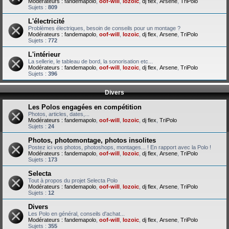
Modérateurs :
fandemapolo
,
oof-will
,
lozoic
,
dj flex
,
Arsene
,
TriPolo
Sujets :
809
L'électricité
Problèmes électriques, besoin de conseils pour un montage ?
Modérateurs :
fandemapolo
,
oof-will
,
lozoic
,
dj flex
,
Arsene
,
TriPolo
Sujets :
772
L'intérieur
La sellerie, le tableau de bord, la sonorisation etc...
Modérateurs :
fandemapolo
,
oof-will
,
lozoic
,
dj flex
,
Arsene
,
TriPolo
Sujets :
396
Divers
Les Polos engagées en compétition
Photos, articles, dates,...
Modérateurs :
fandemapolo
,
oof-will
,
lozoic
,
dj flex
,
TriPolo
Sujets :
24
Photos, photomontage, photos insolites
Postez ici vos photos, photoshops, montages... ! En rapport avec la Polo !
Modérateurs :
fandemapolo
,
oof-will
,
lozoic
,
dj flex
,
Arsene
,
TriPolo
Sujets :
173
Selecta
Tout à propos du projet Selecta Polo
Modérateurs :
fandemapolo
,
oof-will
,
lozoic
,
dj flex
,
Arsene
,
TriPolo
Sujets :
12
Divers
Les Polo en général, conseils d'achat...
Modérateurs :
fandemapolo
,
oof-will
,
lozoic
,
dj flex
,
Arsene
,
TriPolo
Sujets :
355