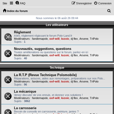
Site
FAQ
S’enregistrer
Connexion
R
Index du forum
e
Nous sommes le 06 août 26 09:44
c
Les utilisateurs
h
Règlement
e
A lire, règlement régissant le forum Polo-Land.fr
Modérateurs :
fandemapolo
,
oof-will
,
lozoic
,
dj flex
,
Arsene
,
TriPolo
r
Sujets :
1
c
Nouveautés, suggestions, questions
Toutes améliorations ou questions sur le forum, parlez-en ici
h
Modérateurs :
fandemapolo
,
oof-will
,
lozoic
,
dj flex
,
Arsene
,
TriPolo
Sujets :
40
e
r
Technique
La R.T.P (Revue Technique Polomobile)
Réparations, astuces, aides aux remontages, préparations sur nos Polo...
Modérateurs :
fandemapolo
,
oof-will
,
lozoic
,
dj flex
,
Arsene
,
TriPolo
Sujets :
96
La mécanique
Venez discuter de vos ennuis, et donnez vos solutions !
Modérateurs :
fandemapolo
,
oof-will
,
lozoic
,
dj flex
,
Arsene
,
TriPolo
Sujets :
3862
La carrosserie
Besoin de conseils en carrosserie, peinture, jantes ?