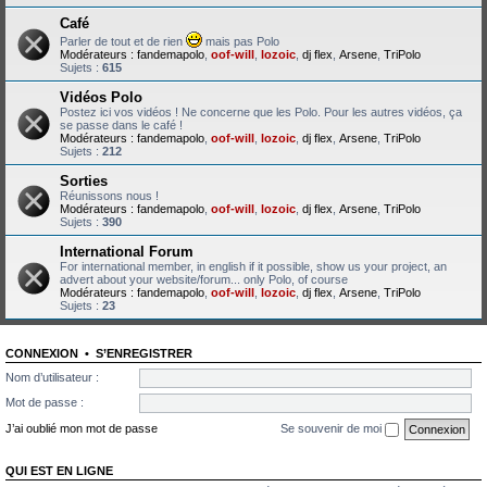
Café
Parler de tout et de rien
mais pas Polo
Modérateurs :
fandemapolo
,
oof-will
,
lozoic
,
dj flex
,
Arsene
,
TriPolo
Sujets :
615
Vidéos Polo
Postez ici vos vidéos ! Ne concerne que les Polo. Pour les autres vidéos, ça
se passe dans le café !
Modérateurs :
fandemapolo
,
oof-will
,
lozoic
,
dj flex
,
Arsene
,
TriPolo
Sujets :
212
Sorties
Réunissons nous !
Modérateurs :
fandemapolo
,
oof-will
,
lozoic
,
dj flex
,
Arsene
,
TriPolo
Sujets :
390
International Forum
For international member, in english if it possible, show us your project, an
advert about your website/forum... only Polo, of course
Modérateurs :
fandemapolo
,
oof-will
,
lozoic
,
dj flex
,
Arsene
,
TriPolo
Sujets :
23
CONNEXION
•
S’ENREGISTRER
Nom d’utilisateur :
Mot de passe :
J’ai oublié mon mot de passe
Se souvenir de moi
QUI EST EN LIGNE