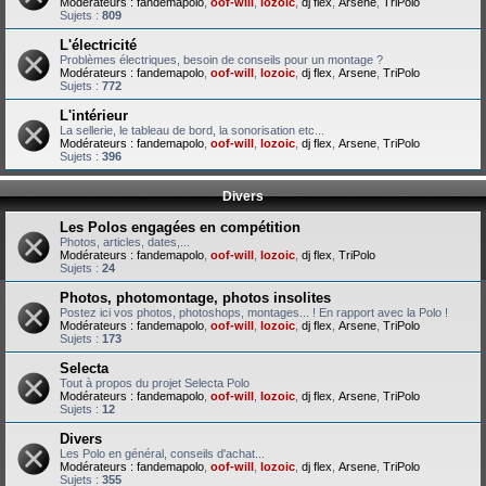
Modérateurs :
fandemapolo
,
oof-will
,
lozoic
,
dj flex
,
Arsene
,
TriPolo
Sujets :
809
L'électricité
Problèmes électriques, besoin de conseils pour un montage ?
Modérateurs :
fandemapolo
,
oof-will
,
lozoic
,
dj flex
,
Arsene
,
TriPolo
Sujets :
772
L'intérieur
La sellerie, le tableau de bord, la sonorisation etc...
Modérateurs :
fandemapolo
,
oof-will
,
lozoic
,
dj flex
,
Arsene
,
TriPolo
Sujets :
396
Divers
Les Polos engagées en compétition
Photos, articles, dates,...
Modérateurs :
fandemapolo
,
oof-will
,
lozoic
,
dj flex
,
TriPolo
Sujets :
24
Photos, photomontage, photos insolites
Postez ici vos photos, photoshops, montages... ! En rapport avec la Polo !
Modérateurs :
fandemapolo
,
oof-will
,
lozoic
,
dj flex
,
Arsene
,
TriPolo
Sujets :
173
Selecta
Tout à propos du projet Selecta Polo
Modérateurs :
fandemapolo
,
oof-will
,
lozoic
,
dj flex
,
Arsene
,
TriPolo
Sujets :
12
Divers
Les Polo en général, conseils d'achat...
Modérateurs :
fandemapolo
,
oof-will
,
lozoic
,
dj flex
,
Arsene
,
TriPolo
Sujets :
355