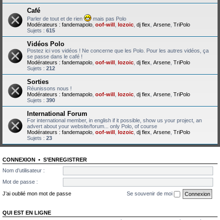
Café
Parler de tout et de rien
mais pas Polo
Modérateurs :
fandemapolo
,
oof-will
,
lozoic
,
dj flex
,
Arsene
,
TriPolo
Sujets :
615
Vidéos Polo
Postez ici vos vidéos ! Ne concerne que les Polo. Pour les autres vidéos, ça
se passe dans le café !
Modérateurs :
fandemapolo
,
oof-will
,
lozoic
,
dj flex
,
Arsene
,
TriPolo
Sujets :
212
Sorties
Réunissons nous !
Modérateurs :
fandemapolo
,
oof-will
,
lozoic
,
dj flex
,
Arsene
,
TriPolo
Sujets :
390
International Forum
For international member, in english if it possible, show us your project, an
advert about your website/forum... only Polo, of course
Modérateurs :
fandemapolo
,
oof-will
,
lozoic
,
dj flex
,
Arsene
,
TriPolo
Sujets :
23
CONNEXION
•
S’ENREGISTRER
Nom d’utilisateur :
Mot de passe :
J’ai oublié mon mot de passe
Se souvenir de moi
QUI EST EN LIGNE