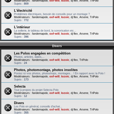
Modérateurs :
fandemapolo
,
oof-will
,
lozoic
,
dj flex
,
Arsene
,
TriPolo
Sujets :
809
L'électricité
Problèmes électriques, besoin de conseils pour un montage ?
Modérateurs :
fandemapolo
,
oof-will
,
lozoic
,
dj flex
,
Arsene
,
TriPolo
Sujets :
772
L'intérieur
La sellerie, le tableau de bord, la sonorisation etc...
Modérateurs :
fandemapolo
,
oof-will
,
lozoic
,
dj flex
,
Arsene
,
TriPolo
Sujets :
396
Divers
Les Polos engagées en compétition
Photos, articles, dates,...
Modérateurs :
fandemapolo
,
oof-will
,
lozoic
,
dj flex
,
TriPolo
Sujets :
24
Photos, photomontage, photos insolites
Postez ici vos photos, photoshops, montages... ! En rapport avec la Polo !
Modérateurs :
fandemapolo
,
oof-will
,
lozoic
,
dj flex
,
Arsene
,
TriPolo
Sujets :
173
Selecta
Tout à propos du projet Selecta Polo
Modérateurs :
fandemapolo
,
oof-will
,
lozoic
,
dj flex
,
Arsene
,
TriPolo
Sujets :
12
Divers
Les Polo en général, conseils d'achat...
Modérateurs :
fandemapolo
,
oof-will
,
lozoic
,
dj flex
,
Arsene
,
TriPolo
Sujets :
355