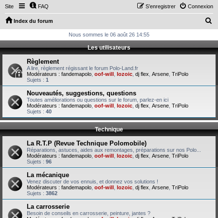
Site
FAQ
S’enregistrer
Connexion
R
Index du forum
e
Nous sommes le 06 août 26 14:55
c
Les utilisateurs
h
Règlement
e
A lire, règlement régissant le forum Polo-Land.fr
Modérateurs :
fandemapolo
,
oof-will
,
lozoic
,
dj flex
,
Arsene
,
TriPolo
r
Sujets :
1
c
Nouveautés, suggestions, questions
Toutes améliorations ou questions sur le forum, parlez-en ici
h
Modérateurs :
fandemapolo
,
oof-will
,
lozoic
,
dj flex
,
Arsene
,
TriPolo
Sujets :
40
e
r
Technique
La R.T.P (Revue Technique Polomobile)
Réparations, astuces, aides aux remontages, préparations sur nos Polo...
Modérateurs :
fandemapolo
,
oof-will
,
lozoic
,
dj flex
,
Arsene
,
TriPolo
Sujets :
96
La mécanique
Venez discuter de vos ennuis, et donnez vos solutions !
Modérateurs :
fandemapolo
,
oof-will
,
lozoic
,
dj flex
,
Arsene
,
TriPolo
Sujets :
3862
La carrosserie
Besoin de conseils en carrosserie, peinture, jantes ?