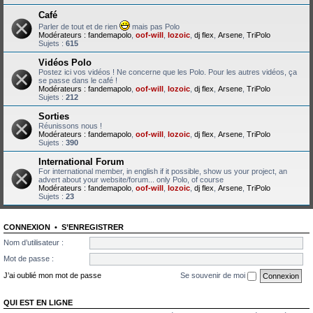
Café
Parler de tout et de rien
mais pas Polo
Modérateurs :
fandemapolo
,
oof-will
,
lozoic
,
dj flex
,
Arsene
,
TriPolo
Sujets :
615
Vidéos Polo
Postez ici vos vidéos ! Ne concerne que les Polo. Pour les autres vidéos, ça
se passe dans le café !
Modérateurs :
fandemapolo
,
oof-will
,
lozoic
,
dj flex
,
Arsene
,
TriPolo
Sujets :
212
Sorties
Réunissons nous !
Modérateurs :
fandemapolo
,
oof-will
,
lozoic
,
dj flex
,
Arsene
,
TriPolo
Sujets :
390
International Forum
For international member, in english if it possible, show us your project, an
advert about your website/forum... only Polo, of course
Modérateurs :
fandemapolo
,
oof-will
,
lozoic
,
dj flex
,
Arsene
,
TriPolo
Sujets :
23
CONNEXION
•
S’ENREGISTRER
Nom d’utilisateur :
Mot de passe :
J’ai oublié mon mot de passe
Se souvenir de moi
QUI EST EN LIGNE