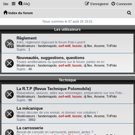
Site
FAQ
S’enregistrer
Connexion
R
Index du forum
e
Nous sommes le 07 août 26 19:01
c
Les utilisateurs
h
Règlement
e
A lire, règlement régissant le forum Polo-Land.fr
Modérateurs :
fandemapolo
,
oof-will
,
lozoic
,
dj flex
,
Arsene
,
TriPolo
r
Sujets :
1
c
Nouveautés, suggestions, questions
Toutes améliorations ou questions sur le forum, parlez-en ici
h
Modérateurs :
fandemapolo
,
oof-will
,
lozoic
,
dj flex
,
Arsene
,
TriPolo
Sujets :
40
e
r
Technique
La R.T.P (Revue Technique Polomobile)
Réparations, astuces, aides aux remontages, préparations sur nos Polo...
Modérateurs :
fandemapolo
,
oof-will
,
lozoic
,
dj flex
,
Arsene
,
TriPolo
Sujets :
96
La mécanique
Venez discuter de vos ennuis, et donnez vos solutions !
Modérateurs :
fandemapolo
,
oof-will
,
lozoic
,
dj flex
,
Arsene
,
TriPolo
Sujets :
3862
La carrosserie
Besoin de conseils en carrosserie, peinture, jantes ?