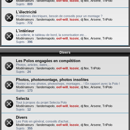
Modérateurs :
fandemapolo
,
oof-will
,
lozoic
,
dj flex
,
Arsene
,
TriPolo
Sujets :
809
L'électricité
Problèmes électriques, besoin de conseils pour un montage ?
Modérateurs :
fandemapolo
,
oof-will
,
lozoic
,
dj flex
,
Arsene
,
TriPolo
Sujets :
772
L'intérieur
La sellerie, le tableau de bord, la sonorisation etc...
Modérateurs :
fandemapolo
,
oof-will
,
lozoic
,
dj flex
,
Arsene
,
TriPolo
Sujets :
396
Divers
Les Polos engagées en compétition
Photos, articles, dates,...
Modérateurs :
fandemapolo
,
oof-will
,
lozoic
,
dj flex
,
TriPolo
Sujets :
24
Photos, photomontage, photos insolites
Postez ici vos photos, photoshops, montages... ! En rapport avec la Polo !
Modérateurs :
fandemapolo
,
oof-will
,
lozoic
,
dj flex
,
Arsene
,
TriPolo
Sujets :
173
Selecta
Tout à propos du projet Selecta Polo
Modérateurs :
fandemapolo
,
oof-will
,
lozoic
,
dj flex
,
Arsene
,
TriPolo
Sujets :
12
Divers
Les Polo en général, conseils d'achat...
Modérateurs :
fandemapolo
,
oof-will
,
lozoic
,
dj flex
,
Arsene
,
TriPolo
Sujets :
355