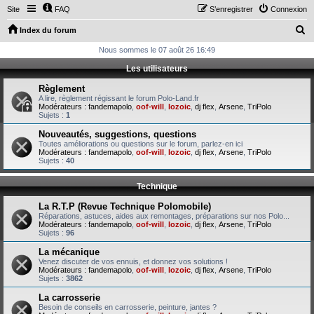
Site
FAQ
S’enregistrer
Connexion
R
Index du forum
e
Nous sommes le 07 août 26 16:49
c
Les utilisateurs
h
Règlement
e
A lire, règlement régissant le forum Polo-Land.fr
Modérateurs :
fandemapolo
,
oof-will
,
lozoic
,
dj flex
,
Arsene
,
TriPolo
r
Sujets :
1
c
Nouveautés, suggestions, questions
Toutes améliorations ou questions sur le forum, parlez-en ici
h
Modérateurs :
fandemapolo
,
oof-will
,
lozoic
,
dj flex
,
Arsene
,
TriPolo
Sujets :
40
e
r
Technique
La R.T.P (Revue Technique Polomobile)
Réparations, astuces, aides aux remontages, préparations sur nos Polo...
Modérateurs :
fandemapolo
,
oof-will
,
lozoic
,
dj flex
,
Arsene
,
TriPolo
Sujets :
96
La mécanique
Venez discuter de vos ennuis, et donnez vos solutions !
Modérateurs :
fandemapolo
,
oof-will
,
lozoic
,
dj flex
,
Arsene
,
TriPolo
Sujets :
3862
La carrosserie
Besoin de conseils en carrosserie, peinture, jantes ?