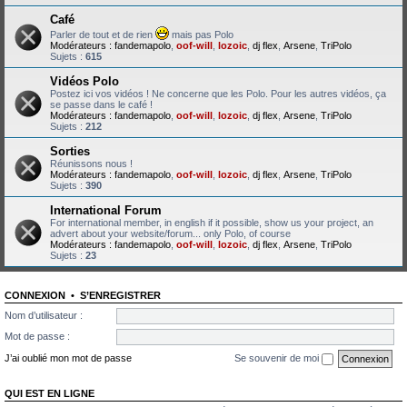
Café
Parler de tout et de rien
mais pas Polo
Modérateurs :
fandemapolo
,
oof-will
,
lozoic
,
dj flex
,
Arsene
,
TriPolo
Sujets :
615
Vidéos Polo
Postez ici vos vidéos ! Ne concerne que les Polo. Pour les autres vidéos, ça
se passe dans le café !
Modérateurs :
fandemapolo
,
oof-will
,
lozoic
,
dj flex
,
Arsene
,
TriPolo
Sujets :
212
Sorties
Réunissons nous !
Modérateurs :
fandemapolo
,
oof-will
,
lozoic
,
dj flex
,
Arsene
,
TriPolo
Sujets :
390
International Forum
For international member, in english if it possible, show us your project, an
advert about your website/forum... only Polo, of course
Modérateurs :
fandemapolo
,
oof-will
,
lozoic
,
dj flex
,
Arsene
,
TriPolo
Sujets :
23
CONNEXION
•
S’ENREGISTRER
Nom d’utilisateur :
Mot de passe :
J’ai oublié mon mot de passe
Se souvenir de moi
QUI EST EN LIGNE