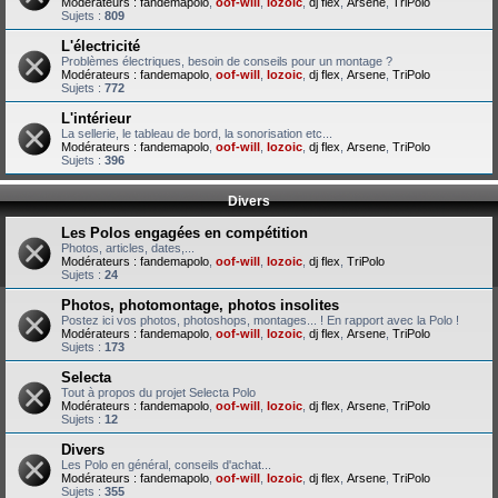
Modérateurs :
fandemapolo
,
oof-will
,
lozoic
,
dj flex
,
Arsene
,
TriPolo
Sujets :
809
L'électricité
Problèmes électriques, besoin de conseils pour un montage ?
Modérateurs :
fandemapolo
,
oof-will
,
lozoic
,
dj flex
,
Arsene
,
TriPolo
Sujets :
772
L'intérieur
La sellerie, le tableau de bord, la sonorisation etc...
Modérateurs :
fandemapolo
,
oof-will
,
lozoic
,
dj flex
,
Arsene
,
TriPolo
Sujets :
396
Divers
Les Polos engagées en compétition
Photos, articles, dates,...
Modérateurs :
fandemapolo
,
oof-will
,
lozoic
,
dj flex
,
TriPolo
Sujets :
24
Photos, photomontage, photos insolites
Postez ici vos photos, photoshops, montages... ! En rapport avec la Polo !
Modérateurs :
fandemapolo
,
oof-will
,
lozoic
,
dj flex
,
Arsene
,
TriPolo
Sujets :
173
Selecta
Tout à propos du projet Selecta Polo
Modérateurs :
fandemapolo
,
oof-will
,
lozoic
,
dj flex
,
Arsene
,
TriPolo
Sujets :
12
Divers
Les Polo en général, conseils d'achat...
Modérateurs :
fandemapolo
,
oof-will
,
lozoic
,
dj flex
,
Arsene
,
TriPolo
Sujets :
355