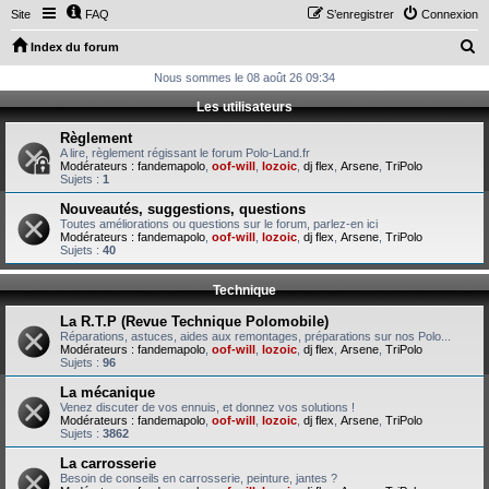
Site
FAQ
S’enregistrer
Connexion
R
Index du forum
e
Nous sommes le 08 août 26 09:34
c
Les utilisateurs
h
Règlement
e
A lire, règlement régissant le forum Polo-Land.fr
Modérateurs :
fandemapolo
,
oof-will
,
lozoic
,
dj flex
,
Arsene
,
TriPolo
r
Sujets :
1
c
Nouveautés, suggestions, questions
Toutes améliorations ou questions sur le forum, parlez-en ici
h
Modérateurs :
fandemapolo
,
oof-will
,
lozoic
,
dj flex
,
Arsene
,
TriPolo
Sujets :
40
e
r
Technique
La R.T.P (Revue Technique Polomobile)
Réparations, astuces, aides aux remontages, préparations sur nos Polo...
Modérateurs :
fandemapolo
,
oof-will
,
lozoic
,
dj flex
,
Arsene
,
TriPolo
Sujets :
96
La mécanique
Venez discuter de vos ennuis, et donnez vos solutions !
Modérateurs :
fandemapolo
,
oof-will
,
lozoic
,
dj flex
,
Arsene
,
TriPolo
Sujets :
3862
La carrosserie
Besoin de conseils en carrosserie, peinture, jantes ?