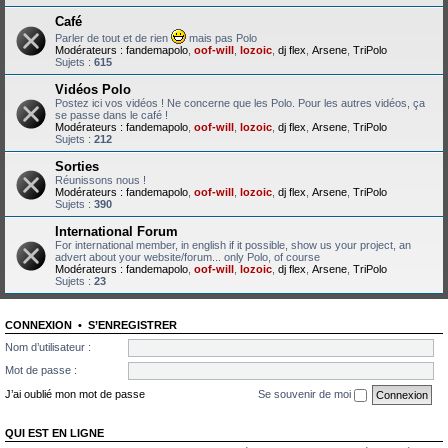
Café
Parler de tout et de rien
mais pas Polo
Modérateurs :
fandemapolo
,
oof-will
,
lozoic
,
dj flex
,
Arsene
,
TriPolo
Sujets :
615
Vidéos Polo
Postez ici vos vidéos ! Ne concerne que les Polo. Pour les autres vidéos, ça
se passe dans le café !
Modérateurs :
fandemapolo
,
oof-will
,
lozoic
,
dj flex
,
Arsene
,
TriPolo
Sujets :
212
Sorties
Réunissons nous !
Modérateurs :
fandemapolo
,
oof-will
,
lozoic
,
dj flex
,
Arsene
,
TriPolo
Sujets :
390
International Forum
For international member, in english if it possible, show us your project, an
advert about your website/forum... only Polo, of course
Modérateurs :
fandemapolo
,
oof-will
,
lozoic
,
dj flex
,
Arsene
,
TriPolo
Sujets :
23
CONNEXION
•
S’ENREGISTRER
Nom d’utilisateur :
Mot de passe :
J’ai oublié mon mot de passe
Se souvenir de moi
QUI EST EN LIGNE