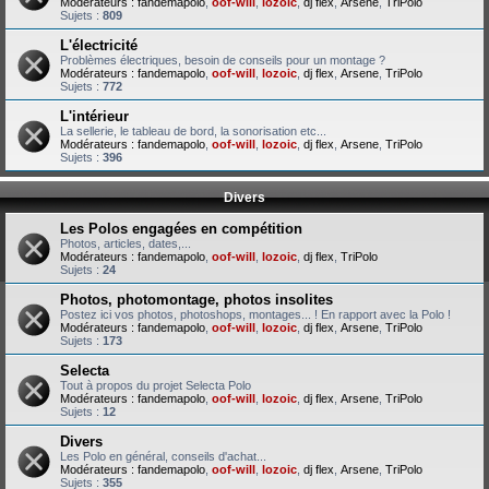
Modérateurs :
fandemapolo
,
oof-will
,
lozoic
,
dj flex
,
Arsene
,
TriPolo
Sujets :
809
L'électricité
Problèmes électriques, besoin de conseils pour un montage ?
Modérateurs :
fandemapolo
,
oof-will
,
lozoic
,
dj flex
,
Arsene
,
TriPolo
Sujets :
772
L'intérieur
La sellerie, le tableau de bord, la sonorisation etc...
Modérateurs :
fandemapolo
,
oof-will
,
lozoic
,
dj flex
,
Arsene
,
TriPolo
Sujets :
396
Divers
Les Polos engagées en compétition
Photos, articles, dates,...
Modérateurs :
fandemapolo
,
oof-will
,
lozoic
,
dj flex
,
TriPolo
Sujets :
24
Photos, photomontage, photos insolites
Postez ici vos photos, photoshops, montages... ! En rapport avec la Polo !
Modérateurs :
fandemapolo
,
oof-will
,
lozoic
,
dj flex
,
Arsene
,
TriPolo
Sujets :
173
Selecta
Tout à propos du projet Selecta Polo
Modérateurs :
fandemapolo
,
oof-will
,
lozoic
,
dj flex
,
Arsene
,
TriPolo
Sujets :
12
Divers
Les Polo en général, conseils d'achat...
Modérateurs :
fandemapolo
,
oof-will
,
lozoic
,
dj flex
,
Arsene
,
TriPolo
Sujets :
355