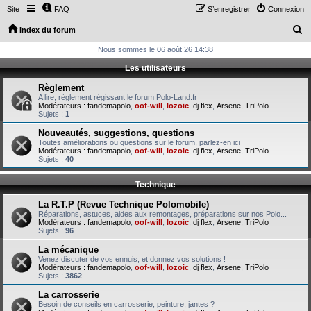
Site
FAQ
S’enregistrer
Connexion
R
Index du forum
e
Nous sommes le 06 août 26 14:38
c
Les utilisateurs
h
Règlement
e
A lire, règlement régissant le forum Polo-Land.fr
Modérateurs :
fandemapolo
,
oof-will
,
lozoic
,
dj flex
,
Arsene
,
TriPolo
r
Sujets :
1
c
Nouveautés, suggestions, questions
Toutes améliorations ou questions sur le forum, parlez-en ici
h
Modérateurs :
fandemapolo
,
oof-will
,
lozoic
,
dj flex
,
Arsene
,
TriPolo
Sujets :
40
e
r
Technique
La R.T.P (Revue Technique Polomobile)
Réparations, astuces, aides aux remontages, préparations sur nos Polo...
Modérateurs :
fandemapolo
,
oof-will
,
lozoic
,
dj flex
,
Arsene
,
TriPolo
Sujets :
96
La mécanique
Venez discuter de vos ennuis, et donnez vos solutions !
Modérateurs :
fandemapolo
,
oof-will
,
lozoic
,
dj flex
,
Arsene
,
TriPolo
Sujets :
3862
La carrosserie
Besoin de conseils en carrosserie, peinture, jantes ?