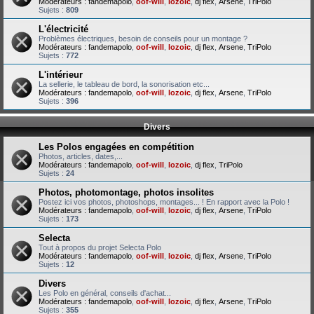
Modérateurs :
fandemapolo
,
oof-will
,
lozoic
,
dj flex
,
Arsene
,
TriPolo
Sujets :
809
L'électricité
Problèmes électriques, besoin de conseils pour un montage ?
Modérateurs :
fandemapolo
,
oof-will
,
lozoic
,
dj flex
,
Arsene
,
TriPolo
Sujets :
772
L'intérieur
La sellerie, le tableau de bord, la sonorisation etc...
Modérateurs :
fandemapolo
,
oof-will
,
lozoic
,
dj flex
,
Arsene
,
TriPolo
Sujets :
396
Divers
Les Polos engagées en compétition
Photos, articles, dates,...
Modérateurs :
fandemapolo
,
oof-will
,
lozoic
,
dj flex
,
TriPolo
Sujets :
24
Photos, photomontage, photos insolites
Postez ici vos photos, photoshops, montages... ! En rapport avec la Polo !
Modérateurs :
fandemapolo
,
oof-will
,
lozoic
,
dj flex
,
Arsene
,
TriPolo
Sujets :
173
Selecta
Tout à propos du projet Selecta Polo
Modérateurs :
fandemapolo
,
oof-will
,
lozoic
,
dj flex
,
Arsene
,
TriPolo
Sujets :
12
Divers
Les Polo en général, conseils d'achat...
Modérateurs :
fandemapolo
,
oof-will
,
lozoic
,
dj flex
,
Arsene
,
TriPolo
Sujets :
355