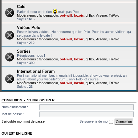
Café
Parler de tout et de rien
mais pas Polo
Modérateurs :
fandemapolo
,
oof-will
,
lozoic
,
dj flex
,
Arsene
,
TriPolo
Sujets :
615
Vidéos Polo
Postez ici vos vidéos ! Ne concerne que les Polo. Pour les autres vidéos, ça
se passe dans le café !
Modérateurs :
fandemapolo
,
oof-will
,
lozoic
,
dj flex
,
Arsene
,
TriPolo
Sujets :
212
Sorties
Réunissons nous !
Modérateurs :
fandemapolo
,
oof-will
,
lozoic
,
dj flex
,
Arsene
,
TriPolo
Sujets :
390
International Forum
For international member, in english if it possible, show us your project, an
advert about your website/forum... only Polo, of course
Modérateurs :
fandemapolo
,
oof-will
,
lozoic
,
dj flex
,
Arsene
,
TriPolo
Sujets :
23
CONNEXION
•
S’ENREGISTRER
Nom d’utilisateur :
Mot de passe :
J’ai oublié mon mot de passe
Se souvenir de moi
QUI EST EN LIGNE