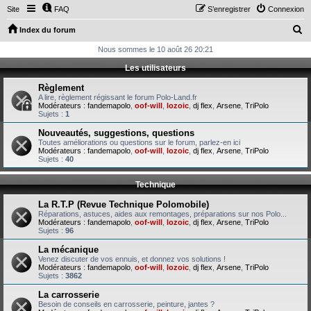
Site
FAQ
S’enregistrer
Connexion
R
Index du forum
e
Nous sommes le 10 août 26 20:21
c
Les utilisateurs
h
Règlement
e
A lire, règlement régissant le forum Polo-Land.fr
Modérateurs :
fandemapolo
,
oof-will
,
lozoic
,
dj flex
,
Arsene
,
TriPolo
r
Sujets :
1
c
Nouveautés, suggestions, questions
Toutes améliorations ou questions sur le forum, parlez-en ici
h
Modérateurs :
fandemapolo
,
oof-will
,
lozoic
,
dj flex
,
Arsene
,
TriPolo
Sujets :
40
e
r
Technique
La R.T.P (Revue Technique Polomobile)
Réparations, astuces, aides aux remontages, préparations sur nos Polo...
Modérateurs :
fandemapolo
,
oof-will
,
lozoic
,
dj flex
,
Arsene
,
TriPolo
Sujets :
96
La mécanique
Venez discuter de vos ennuis, et donnez vos solutions !
Modérateurs :
fandemapolo
,
oof-will
,
lozoic
,
dj flex
,
Arsene
,
TriPolo
Sujets :
3862
La carrosserie
Besoin de conseils en carrosserie, peinture, jantes ?