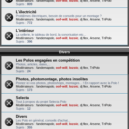
Modérateurs :
fandemapolo
,
oof-will
,
lozoic
,
dj flex
,
Arsene
,
TriPolo
Sujets :
809
L'électricité
Problèmes électriques, besoin de conseils pour un montage ?
Modérateurs :
fandemapolo
,
oof-will
,
lozoic
,
dj flex
,
Arsene
,
TriPolo
Sujets :
772
L'intérieur
La sellerie, le tableau de bord, la sonorisation etc...
Modérateurs :
fandemapolo
,
oof-will
,
lozoic
,
dj flex
,
Arsene
,
TriPolo
Sujets :
396
Divers
Les Polos engagées en compétition
Photos, articles, dates,...
Modérateurs :
fandemapolo
,
oof-will
,
lozoic
,
dj flex
,
TriPolo
Sujets :
24
Photos, photomontage, photos insolites
Postez ici vos photos, photoshops, montages... ! En rapport avec la Polo !
Modérateurs :
fandemapolo
,
oof-will
,
lozoic
,
dj flex
,
Arsene
,
TriPolo
Sujets :
173
Selecta
Tout à propos du projet Selecta Polo
Modérateurs :
fandemapolo
,
oof-will
,
lozoic
,
dj flex
,
Arsene
,
TriPolo
Sujets :
12
Divers
Les Polo en général, conseils d'achat...
Modérateurs :
fandemapolo
,
oof-will
,
lozoic
,
dj flex
,
Arsene
,
TriPolo
Sujets :
355