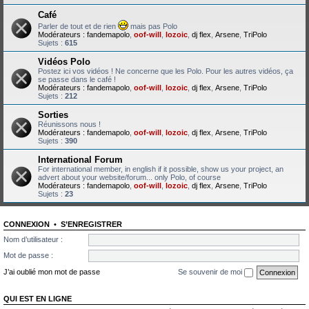
Café
Parler de tout et de rien
mais pas Polo
Modérateurs :
fandemapolo
,
oof-will
,
lozoic
,
dj flex
,
Arsene
,
TriPolo
Sujets :
615
Vidéos Polo
Postez ici vos vidéos ! Ne concerne que les Polo. Pour les autres vidéos, ça
se passe dans le café !
Modérateurs :
fandemapolo
,
oof-will
,
lozoic
,
dj flex
,
Arsene
,
TriPolo
Sujets :
212
Sorties
Réunissons nous !
Modérateurs :
fandemapolo
,
oof-will
,
lozoic
,
dj flex
,
Arsene
,
TriPolo
Sujets :
390
International Forum
For international member, in english if it possible, show us your project, an
advert about your website/forum... only Polo, of course
Modérateurs :
fandemapolo
,
oof-will
,
lozoic
,
dj flex
,
Arsene
,
TriPolo
Sujets :
23
CONNEXION
•
S’ENREGISTRER
Nom d’utilisateur :
Mot de passe :
J’ai oublié mon mot de passe
Se souvenir de moi
QUI EST EN LIGNE