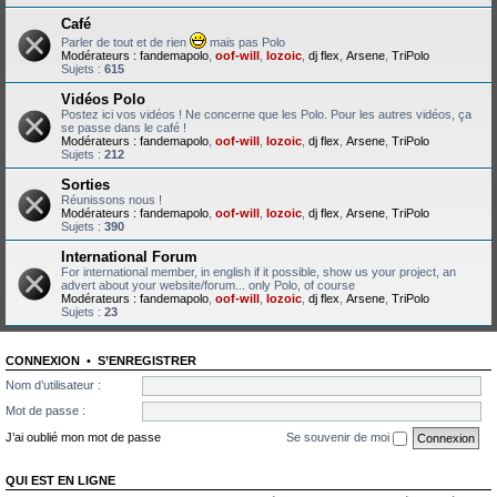
Café
Parler de tout et de rien
mais pas Polo
Modérateurs :
fandemapolo
,
oof-will
,
lozoic
,
dj flex
,
Arsene
,
TriPolo
Sujets :
615
Vidéos Polo
Postez ici vos vidéos ! Ne concerne que les Polo. Pour les autres vidéos, ça
se passe dans le café !
Modérateurs :
fandemapolo
,
oof-will
,
lozoic
,
dj flex
,
Arsene
,
TriPolo
Sujets :
212
Sorties
Réunissons nous !
Modérateurs :
fandemapolo
,
oof-will
,
lozoic
,
dj flex
,
Arsene
,
TriPolo
Sujets :
390
International Forum
For international member, in english if it possible, show us your project, an
advert about your website/forum... only Polo, of course
Modérateurs :
fandemapolo
,
oof-will
,
lozoic
,
dj flex
,
Arsene
,
TriPolo
Sujets :
23
CONNEXION
•
S’ENREGISTRER
Nom d’utilisateur :
Mot de passe :
J’ai oublié mon mot de passe
Se souvenir de moi
QUI EST EN LIGNE