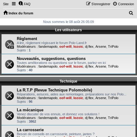
Site
FAQ
S’enregistrer
Connexion
R
Index du forum
e
Nous sommes le 08 août 26 05:09
c
Les utilisateurs
h
Règlement
e
A lire, règlement régissant le forum Polo-Land.fr
Modérateurs :
fandemapolo
,
oof-will
,
lozoic
,
dj flex
,
Arsene
,
TriPolo
r
Sujets :
1
c
Nouveautés, suggestions, questions
Toutes améliorations ou questions sur le forum, parlez-en ici
h
Modérateurs :
fandemapolo
,
oof-will
,
lozoic
,
dj flex
,
Arsene
,
TriPolo
Sujets :
40
e
r
Technique
La R.T.P (Revue Technique Polomobile)
Réparations, astuces, aides aux remontages, préparations sur nos Polo...
Modérateurs :
fandemapolo
,
oof-will
,
lozoic
,
dj flex
,
Arsene
,
TriPolo
Sujets :
96
La mécanique
Venez discuter de vos ennuis, et donnez vos solutions !
Modérateurs :
fandemapolo
,
oof-will
,
lozoic
,
dj flex
,
Arsene
,
TriPolo
Sujets :
3862
La carrosserie
Besoin de conseils en carrosserie, peinture, jantes ?