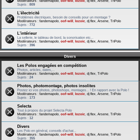
Modérateurs :
fandemapolo
,
oof-will
,
lozoic
,
dj flex
,
Arsene
,
TriPolo
Sujets :
809
L'électricité
Problèmes électriques, besoin de conseils pour un montage ?
Modérateurs :
fandemapolo
,
oof-will
,
lozoic
,
dj flex
,
Arsene
,
TriPolo
Sujets :
772
L'intérieur
La sellerie, le tableau de bord, la sonorisation etc...
Modérateurs :
fandemapolo
,
oof-will
,
lozoic
,
dj flex
,
Arsene
,
TriPolo
Sujets :
396
Divers
Les Polos engagées en compétition
Photos, articles, dates,...
Modérateurs :
fandemapolo
,
oof-will
,
lozoic
,
dj flex
,
TriPolo
Sujets :
24
Photos, photomontage, photos insolites
Postez ici vos photos, photoshops, montages... ! En rapport avec la Polo !
Modérateurs :
fandemapolo
,
oof-will
,
lozoic
,
dj flex
,
Arsene
,
TriPolo
Sujets :
173
Selecta
Tout à propos du projet Selecta Polo
Modérateurs :
fandemapolo
,
oof-will
,
lozoic
,
dj flex
,
Arsene
,
TriPolo
Sujets :
12
Divers
Les Polo en général, conseils d'achat...
Modérateurs :
fandemapolo
,
oof-will
,
lozoic
,
dj flex
,
Arsene
,
TriPolo
Sujets :
355