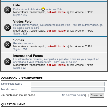
Café
Parler de tout et de rien
mais pas Polo
Modérateurs :
fandemapolo
,
oof-will
,
lozoic
,
dj flex
,
Arsene
,
TriPolo
Sujets :
615
Vidéos Polo
Postez ici vos vidéos ! Ne concerne que les Polo. Pour les autres vidéos, ça
se passe dans le café !
Modérateurs :
fandemapolo
,
oof-will
,
lozoic
,
dj flex
,
Arsene
,
TriPolo
Sujets :
212
Sorties
Réunissons nous !
Modérateurs :
fandemapolo
,
oof-will
,
lozoic
,
dj flex
,
Arsene
,
TriPolo
Sujets :
390
International Forum
For international member, in english if it possible, show us your project, an
advert about your website/forum... only Polo, of course
Modérateurs :
fandemapolo
,
oof-will
,
lozoic
,
dj flex
,
Arsene
,
TriPolo
Sujets :
23
CONNEXION
•
S’ENREGISTRER
Nom d’utilisateur :
Mot de passe :
J’ai oublié mon mot de passe
Se souvenir de moi
QUI EST EN LIGNE