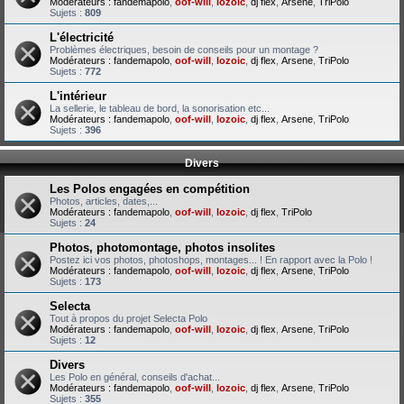
Modérateurs :
fandemapolo
,
oof-will
,
lozoic
,
dj flex
,
Arsene
,
TriPolo
Sujets :
809
L'électricité
Problèmes électriques, besoin de conseils pour un montage ?
Modérateurs :
fandemapolo
,
oof-will
,
lozoic
,
dj flex
,
Arsene
,
TriPolo
Sujets :
772
L'intérieur
La sellerie, le tableau de bord, la sonorisation etc...
Modérateurs :
fandemapolo
,
oof-will
,
lozoic
,
dj flex
,
Arsene
,
TriPolo
Sujets :
396
Divers
Les Polos engagées en compétition
Photos, articles, dates,...
Modérateurs :
fandemapolo
,
oof-will
,
lozoic
,
dj flex
,
TriPolo
Sujets :
24
Photos, photomontage, photos insolites
Postez ici vos photos, photoshops, montages... ! En rapport avec la Polo !
Modérateurs :
fandemapolo
,
oof-will
,
lozoic
,
dj flex
,
Arsene
,
TriPolo
Sujets :
173
Selecta
Tout à propos du projet Selecta Polo
Modérateurs :
fandemapolo
,
oof-will
,
lozoic
,
dj flex
,
Arsene
,
TriPolo
Sujets :
12
Divers
Les Polo en général, conseils d'achat...
Modérateurs :
fandemapolo
,
oof-will
,
lozoic
,
dj flex
,
Arsene
,
TriPolo
Sujets :
355