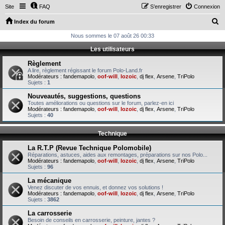
Site
FAQ
S’enregistrer
Connexion
R
Index du forum
e
Nous sommes le 07 août 26 00:33
c
Les utilisateurs
h
Règlement
e
A lire, règlement régissant le forum Polo-Land.fr
Modérateurs :
fandemapolo
,
oof-will
,
lozoic
,
dj flex
,
Arsene
,
TriPolo
r
Sujets :
1
c
Nouveautés, suggestions, questions
Toutes améliorations ou questions sur le forum, parlez-en ici
h
Modérateurs :
fandemapolo
,
oof-will
,
lozoic
,
dj flex
,
Arsene
,
TriPolo
Sujets :
40
e
r
Technique
La R.T.P (Revue Technique Polomobile)
Réparations, astuces, aides aux remontages, préparations sur nos Polo...
Modérateurs :
fandemapolo
,
oof-will
,
lozoic
,
dj flex
,
Arsene
,
TriPolo
Sujets :
96
La mécanique
Venez discuter de vos ennuis, et donnez vos solutions !
Modérateurs :
fandemapolo
,
oof-will
,
lozoic
,
dj flex
,
Arsene
,
TriPolo
Sujets :
3862
La carrosserie
Besoin de conseils en carrosserie, peinture, jantes ?