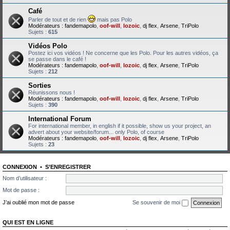
Café
Parler de tout et de rien
mais pas Polo
Modérateurs :
fandemapolo
,
oof-will
,
lozoic
,
dj flex
,
Arsene
,
TriPolo
Sujets :
615
Vidéos Polo
Postez ici vos vidéos ! Ne concerne que les Polo. Pour les autres vidéos, ça
se passe dans le café !
Modérateurs :
fandemapolo
,
oof-will
,
lozoic
,
dj flex
,
Arsene
,
TriPolo
Sujets :
212
Sorties
Réunissons nous !
Modérateurs :
fandemapolo
,
oof-will
,
lozoic
,
dj flex
,
Arsene
,
TriPolo
Sujets :
390
International Forum
For international member, in english if it possible, show us your project, an
advert about your website/forum... only Polo, of course
Modérateurs :
fandemapolo
,
oof-will
,
lozoic
,
dj flex
,
Arsene
,
TriPolo
Sujets :
23
CONNEXION
•
S’ENREGISTRER
Nom d’utilisateur :
Mot de passe :
J’ai oublié mon mot de passe
Se souvenir de moi
QUI EST EN LIGNE