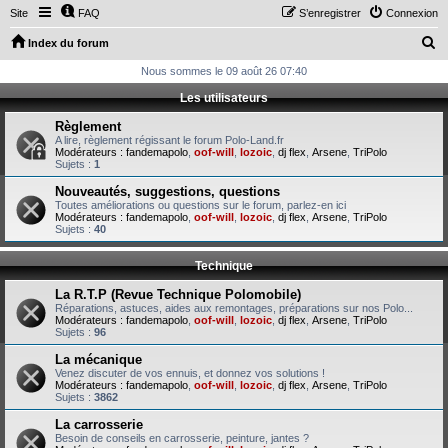
Site
FAQ
S’enregistrer
Connexion
R
Index du forum
e
Nous sommes le 09 août 26 07:40
c
Les utilisateurs
h
Règlement
e
A lire, règlement régissant le forum Polo-Land.fr
Modérateurs :
fandemapolo
,
oof-will
,
lozoic
,
dj flex
,
Arsene
,
TriPolo
r
Sujets :
1
c
Nouveautés, suggestions, questions
Toutes améliorations ou questions sur le forum, parlez-en ici
h
Modérateurs :
fandemapolo
,
oof-will
,
lozoic
,
dj flex
,
Arsene
,
TriPolo
Sujets :
40
e
r
Technique
La R.T.P (Revue Technique Polomobile)
Réparations, astuces, aides aux remontages, préparations sur nos Polo...
Modérateurs :
fandemapolo
,
oof-will
,
lozoic
,
dj flex
,
Arsene
,
TriPolo
Sujets :
96
La mécanique
Venez discuter de vos ennuis, et donnez vos solutions !
Modérateurs :
fandemapolo
,
oof-will
,
lozoic
,
dj flex
,
Arsene
,
TriPolo
Sujets :
3862
La carrosserie
Besoin de conseils en carrosserie, peinture, jantes ?