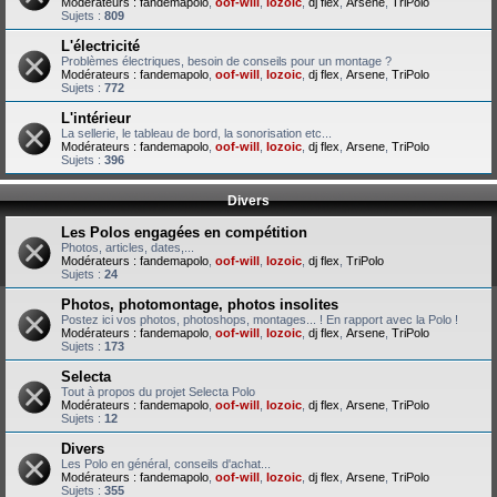
Modérateurs :
fandemapolo
,
oof-will
,
lozoic
,
dj flex
,
Arsene
,
TriPolo
Sujets :
809
L'électricité
Problèmes électriques, besoin de conseils pour un montage ?
Modérateurs :
fandemapolo
,
oof-will
,
lozoic
,
dj flex
,
Arsene
,
TriPolo
Sujets :
772
L'intérieur
La sellerie, le tableau de bord, la sonorisation etc...
Modérateurs :
fandemapolo
,
oof-will
,
lozoic
,
dj flex
,
Arsene
,
TriPolo
Sujets :
396
Divers
Les Polos engagées en compétition
Photos, articles, dates,...
Modérateurs :
fandemapolo
,
oof-will
,
lozoic
,
dj flex
,
TriPolo
Sujets :
24
Photos, photomontage, photos insolites
Postez ici vos photos, photoshops, montages... ! En rapport avec la Polo !
Modérateurs :
fandemapolo
,
oof-will
,
lozoic
,
dj flex
,
Arsene
,
TriPolo
Sujets :
173
Selecta
Tout à propos du projet Selecta Polo
Modérateurs :
fandemapolo
,
oof-will
,
lozoic
,
dj flex
,
Arsene
,
TriPolo
Sujets :
12
Divers
Les Polo en général, conseils d'achat...
Modérateurs :
fandemapolo
,
oof-will
,
lozoic
,
dj flex
,
Arsene
,
TriPolo
Sujets :
355