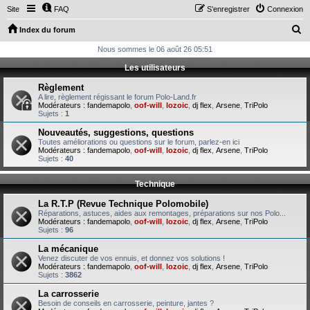
Site
FAQ
S’enregistrer
Connexion
R
Index du forum
e
Nous sommes le 06 août 26 05:51
c
Les utilisateurs
h
Règlement
e
A lire, règlement régissant le forum Polo-Land.fr
Modérateurs :
fandemapolo
,
oof-will
,
lozoic
,
dj flex
,
Arsene
,
TriPolo
r
Sujets :
1
c
Nouveautés, suggestions, questions
Toutes améliorations ou questions sur le forum, parlez-en ici
h
Modérateurs :
fandemapolo
,
oof-will
,
lozoic
,
dj flex
,
Arsene
,
TriPolo
Sujets :
40
e
r
Technique
La R.T.P (Revue Technique Polomobile)
Réparations, astuces, aides aux remontages, préparations sur nos Polo...
Modérateurs :
fandemapolo
,
oof-will
,
lozoic
,
dj flex
,
Arsene
,
TriPolo
Sujets :
96
La mécanique
Venez discuter de vos ennuis, et donnez vos solutions !
Modérateurs :
fandemapolo
,
oof-will
,
lozoic
,
dj flex
,
Arsene
,
TriPolo
Sujets :
3862
La carrosserie
Besoin de conseils en carrosserie, peinture, jantes ?