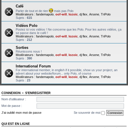
Café
Parler de tout et de rien
mais pas Polo
Modérateurs :
fandemapolo
,
oof-will
,
lozoic
,
dj flex
,
Arsene
,
TriPolo
Sujets :
615
Vidéos Polo
Postez ici vos vidéos ! Ne concerne que les Polo. Pour les autres vidéos, ça
se passe dans le café !
Modérateurs :
fandemapolo
,
oof-will
,
lozoic
,
dj flex
,
Arsene
,
TriPolo
Sujets :
212
Sorties
Réunissons nous !
Modérateurs :
fandemapolo
,
oof-will
,
lozoic
,
dj flex
,
Arsene
,
TriPolo
Sujets :
390
International Forum
For international member, in english if it possible, show us your project, an
advert about your website/forum... only Polo, of course
Modérateurs :
fandemapolo
,
oof-will
,
lozoic
,
dj flex
,
Arsene
,
TriPolo
Sujets :
23
CONNEXION
•
S’ENREGISTRER
Nom d’utilisateur :
Mot de passe :
J’ai oublié mon mot de passe
Se souvenir de moi
QUI EST EN LIGNE