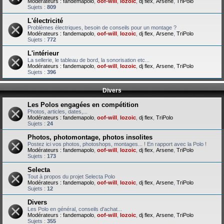
Modérateurs :
fandemapolo
,
oof-will
,
lozoic
,
dj flex
,
Arsene
,
TriPolo
Sujets :
809
L'électricité
Problèmes électriques, besoin de conseils pour un montage ?
Modérateurs :
fandemapolo
,
oof-will
,
lozoic
,
dj flex
,
Arsene
,
TriPolo
Sujets :
772
L'intérieur
La sellerie, le tableau de bord, la sonorisation etc...
Modérateurs :
fandemapolo
,
oof-will
,
lozoic
,
dj flex
,
Arsene
,
TriPolo
Sujets :
396
Divers
Les Polos engagées en compétition
Photos, articles, dates,...
Modérateurs :
fandemapolo
,
oof-will
,
lozoic
,
dj flex
,
TriPolo
Sujets :
24
Photos, photomontage, photos insolites
Postez ici vos photos, photoshops, montages... ! En rapport avec la Polo !
Modérateurs :
fandemapolo
,
oof-will
,
lozoic
,
dj flex
,
Arsene
,
TriPolo
Sujets :
173
Selecta
Tout à propos du projet Selecta Polo
Modérateurs :
fandemapolo
,
oof-will
,
lozoic
,
dj flex
,
Arsene
,
TriPolo
Sujets :
12
Divers
Les Polo en général, conseils d'achat...
Modérateurs :
fandemapolo
,
oof-will
,
lozoic
,
dj flex
,
Arsene
,
TriPolo
Sujets :
355