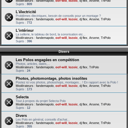
Modérateurs :
fandemapolo
,
oof-will
,
lozoic
,
dj flex
,
Arsene
,
TriPolo
Sujets :
809
L'électricité
Problèmes électriques, besoin de conseils pour un montage ?
Modérateurs :
fandemapolo
,
oof-will
,
lozoic
,
dj flex
,
Arsene
,
TriPolo
Sujets :
772
L'intérieur
La sellerie, le tableau de bord, la sonorisation etc...
Modérateurs :
fandemapolo
,
oof-will
,
lozoic
,
dj flex
,
Arsene
,
TriPolo
Sujets :
396
Divers
Les Polos engagées en compétition
Photos, articles, dates,...
Modérateurs :
fandemapolo
,
oof-will
,
lozoic
,
dj flex
,
TriPolo
Sujets :
24
Photos, photomontage, photos insolites
Postez ici vos photos, photoshops, montages... ! En rapport avec la Polo !
Modérateurs :
fandemapolo
,
oof-will
,
lozoic
,
dj flex
,
Arsene
,
TriPolo
Sujets :
173
Selecta
Tout à propos du projet Selecta Polo
Modérateurs :
fandemapolo
,
oof-will
,
lozoic
,
dj flex
,
Arsene
,
TriPolo
Sujets :
12
Divers
Les Polo en général, conseils d'achat...
Modérateurs :
fandemapolo
,
oof-will
,
lozoic
,
dj flex
,
Arsene
,
TriPolo
Sujets :
355