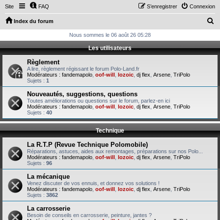
Site
FAQ
S’enregistrer
Connexion
R
Index du forum
e
Nous sommes le 06 août 26 05:28
c
Les utilisateurs
h
Règlement
e
A lire, règlement régissant le forum Polo-Land.fr
Modérateurs :
fandemapolo
,
oof-will
,
lozoic
,
dj flex
,
Arsene
,
TriPolo
r
Sujets :
1
c
Nouveautés, suggestions, questions
Toutes améliorations ou questions sur le forum, parlez-en ici
h
Modérateurs :
fandemapolo
,
oof-will
,
lozoic
,
dj flex
,
Arsene
,
TriPolo
Sujets :
40
e
r
Technique
La R.T.P (Revue Technique Polomobile)
Réparations, astuces, aides aux remontages, préparations sur nos Polo...
Modérateurs :
fandemapolo
,
oof-will
,
lozoic
,
dj flex
,
Arsene
,
TriPolo
Sujets :
96
La mécanique
Venez discuter de vos ennuis, et donnez vos solutions !
Modérateurs :
fandemapolo
,
oof-will
,
lozoic
,
dj flex
,
Arsene
,
TriPolo
Sujets :
3862
La carrosserie
Besoin de conseils en carrosserie, peinture, jantes ?