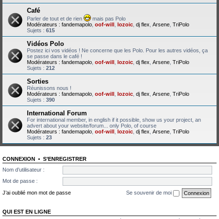
Café
Parler de tout et de rien
mais pas Polo
Modérateurs :
fandemapolo
,
oof-will
,
lozoic
,
dj flex
,
Arsene
,
TriPolo
Sujets :
615
Vidéos Polo
Postez ici vos vidéos ! Ne concerne que les Polo. Pour les autres vidéos, ça
se passe dans le café !
Modérateurs :
fandemapolo
,
oof-will
,
lozoic
,
dj flex
,
Arsene
,
TriPolo
Sujets :
212
Sorties
Réunissons nous !
Modérateurs :
fandemapolo
,
oof-will
,
lozoic
,
dj flex
,
Arsene
,
TriPolo
Sujets :
390
International Forum
For international member, in english if it possible, show us your project, an
advert about your website/forum... only Polo, of course
Modérateurs :
fandemapolo
,
oof-will
,
lozoic
,
dj flex
,
Arsene
,
TriPolo
Sujets :
23
CONNEXION
•
S’ENREGISTRER
Nom d’utilisateur :
Mot de passe :
J’ai oublié mon mot de passe
Se souvenir de moi
QUI EST EN LIGNE