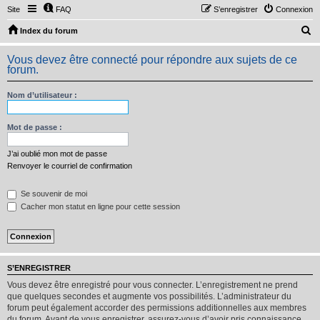
Site
FAQ
S’enregistrer
Connexion
R
Index du forum
e
Vous devez être connecté pour répondre aux sujets de ce
c
forum.
h
Nom d’utilisateur :
e
r
Mot de passe :
c
h
J’ai oublié mon mot de passe
Renvoyer le courriel de confirmation
e
r
Se souvenir de moi
Cacher mon statut en ligne pour cette session
S’ENREGISTRER
Vous devez être enregistré pour vous connecter. L’enregistrement ne prend
que quelques secondes et augmente vos possibilités. L’administrateur du
forum peut également accorder des permissions additionnelles aux membres
du forum. Avant de vous enregistrer, assurez-vous d’avoir pris connaissance