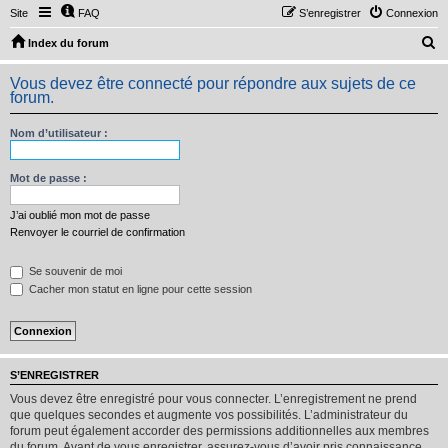
Site
FAQ
S’enregistrer
Connexion
R
Index du forum
e
Vous devez être connecté pour répondre aux sujets de ce
c
forum.
h
Nom d’utilisateur :
e
r
Mot de passe :
c
h
J’ai oublié mon mot de passe
Renvoyer le courriel de confirmation
e
r
Se souvenir de moi
Cacher mon statut en ligne pour cette session
S’ENREGISTRER
Vous devez être enregistré pour vous connecter. L’enregistrement ne prend
que quelques secondes et augmente vos possibilités. L’administrateur du
forum peut également accorder des permissions additionnelles aux membres
du forum. Avant de vous enregistrer, assurez-vous d’avoir pris connaissance