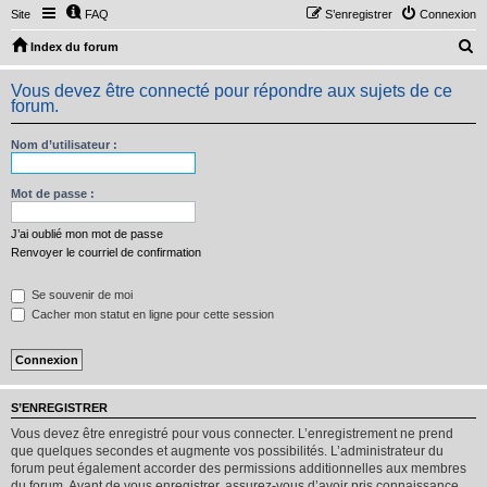
Site
FAQ
S’enregistrer
Connexion
R
Index du forum
e
Vous devez être connecté pour répondre aux sujets de ce
c
forum.
h
Nom d’utilisateur :
e
r
Mot de passe :
c
h
J’ai oublié mon mot de passe
Renvoyer le courriel de confirmation
e
r
Se souvenir de moi
Cacher mon statut en ligne pour cette session
S’ENREGISTRER
Vous devez être enregistré pour vous connecter. L’enregistrement ne prend
que quelques secondes et augmente vos possibilités. L’administrateur du
forum peut également accorder des permissions additionnelles aux membres
du forum. Avant de vous enregistrer, assurez-vous d’avoir pris connaissance