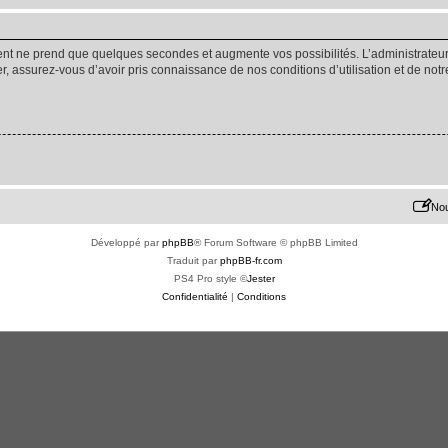
ment ne prend que quelques secondes et augmente vos possibilités. L’administrate
 assurez-vous d’avoir pris connaissance de nos conditions d’utilisation et de notre 
Nou
Développé par
phpBB
® Forum Software © phpBB Limited
Traduit par
phpBB-fr.com
PS4 Pro style ©
Jester
Confidentialité
|
Conditions