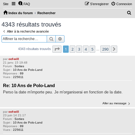
Site
FAQ
S’enregistrer
Connexion
R
Index du forum
Rechercher
e
4343 résultats trouvés
c
Aller à la recherche avancée
h
Rechercher
Recherche avancée
e
Page
1
sur
290
1
2
3
4
5
290
Suivante
4343 résultats trouvés
r
…
c
par
oof-will
21 janv. 15 19:48
h
Forum :
Sorties
Sujet :
10 Ans de Polo-Land
e
Réponses :
89
Vues :
225611
r
Re: 10 Ans de Polo-Land
Perso la date m'importe peu. Je m'organiserai en fonction de la date.
Aller au message
par
oof-will
23 juin 14 21:17
Forum :
Sorties
Sujet :
10 Ans de Polo-Land
Réponses :
89
Vues :
225611