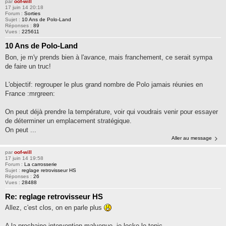
par
oof-will
17 juin 14 20:18
Forum :
Sorties
Sujet :
10 Ans de Polo-Land
Réponses :
89
Vues :
225611
10 Ans de Polo-Land
Bon, je m'y prends bien à l'avance, mais franchement, ce serait sympa
de faire un truc!
L'objectif: regrouper le plus grand nombre de Polo jamais réunies en
France :mrgreen:
On peut déjà prendre la température, voir qui voudrais venir pour essayer
de déterminer un emplacement stratégique.
On peut ...
Aller au message
par
oof-will
17 juin 14 19:58
Forum :
La carrosserie
Sujet :
reglage retrovisseur HS
Réponses :
26
Vues :
28488
Re: reglage retrovisseur HS
Allez, c'est clos, on en parle plus
A la prochaine intervention malvenue, je locke le topic.