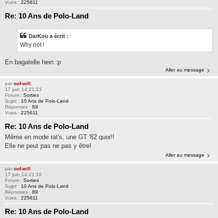
Vues :
225611
Re: 10 Ans de Polo-Land
DarKou a écrit :
Why not !
En bagatelle hein :p
Aller au message
par
oof-will
17 juin 14 21:23
Forum :
Sorties
Sujet :
10 Ans de Polo-Land
Réponses :
89
Vues :
225611
Re: 10 Ans de Polo-Land
Même en mode rat's, une GT '82 quoi!!
Elle ne peut pas ne pas y être!
Aller au message
par
oof-will
17 juin 14 21:16
Forum :
Sorties
Sujet :
10 Ans de Polo-Land
Réponses :
89
Vues :
225611
Re: 10 Ans de Polo-Land