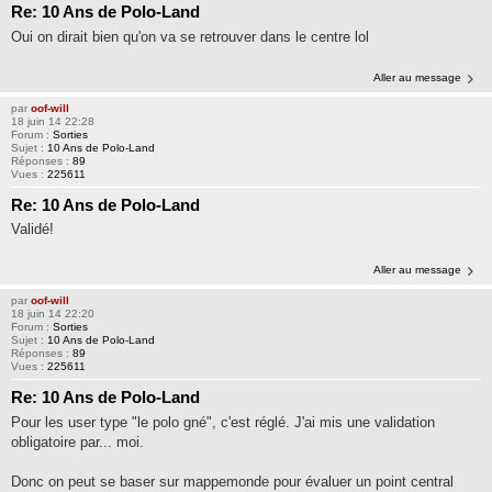
Re: 10 Ans de Polo-Land
Oui on dirait bien qu'on va se retrouver dans le centre lol
Aller au message
par
oof-will
18 juin 14 22:28
Forum :
Sorties
Sujet :
10 Ans de Polo-Land
Réponses :
89
Vues :
225611
Re: 10 Ans de Polo-Land
Validé!
Aller au message
par
oof-will
18 juin 14 22:20
Forum :
Sorties
Sujet :
10 Ans de Polo-Land
Réponses :
89
Vues :
225611
Re: 10 Ans de Polo-Land
Pour les user type "le polo gné", c'est réglé. J'ai mis une validation
obligatoire par... moi.
Donc on peut se baser sur mappemonde pour évaluer un point central