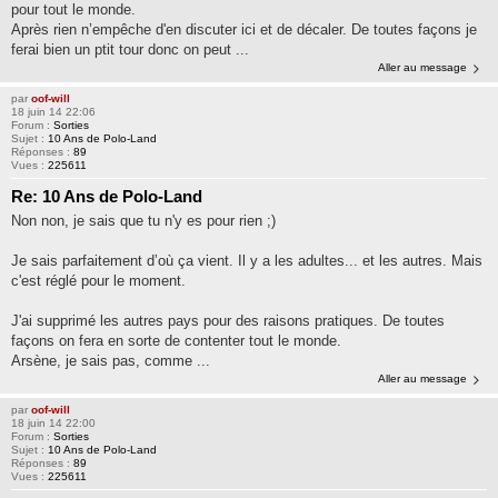
pour tout le monde.
Après rien n’empêche d'en discuter ici et de décaler. De toutes façons je
ferai bien un ptit tour donc on peut ...
Aller au message
par
oof-will
18 juin 14 22:06
Forum :
Sorties
Sujet :
10 Ans de Polo-Land
Réponses :
89
Vues :
225611
Re: 10 Ans de Polo-Land
Non non, je sais que tu n'y es pour rien ;)
Je sais parfaitement d’où ça vient. Il y a les adultes... et les autres. Mais
c'est réglé pour le moment.
J'ai supprimé les autres pays pour des raisons pratiques. De toutes
façons on fera en sorte de contenter tout le monde.
Arsène, je sais pas, comme ...
Aller au message
par
oof-will
18 juin 14 22:00
Forum :
Sorties
Sujet :
10 Ans de Polo-Land
Réponses :
89
Vues :
225611