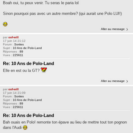
Boah oui, tu peux venir. Tu seras le paria lol
Sinon pourquoi pas avec un autre membre? (qui aurait une Polo LUI!)
Aller au message
par
oof-will
17 juin 14 21:12
Forum :
Sorties
Sujet :
10 Ans de Polo-Land
Réponses :
89
Vues :
225611
Re: 10 Ans de Polo-Land
Elle en est ou la GT?
Aller au message
par
oof-will
17 juin 14 21:09
Forum :
Sorties
Sujet :
10 Ans de Polo-Land
Réponses :
89
Vues :
225611
Re: 10 Ans de Polo-Land
Bah ouais en Polo! remonte ton épave au lieu de mettre tout ton pognon
dans l'Audi