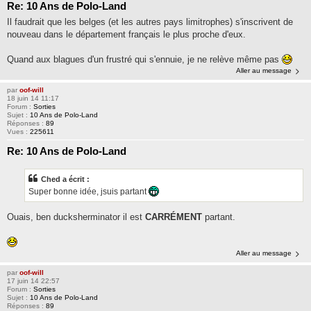
Re: 10 Ans de Polo-Land
Il faudrait que les belges (et les autres pays limitrophes) s'inscrivent de
nouveau dans le département français le plus proche d'eux.
Quand aux blagues d'un frustré qui s'ennuie, je ne relève même pas
Aller au message
par
oof-will
18 juin 14 11:17
Forum :
Sorties
Sujet :
10 Ans de Polo-Land
Réponses :
89
Vues :
225611
Re: 10 Ans de Polo-Land
Ched a écrit :
Super bonne idée, jsuis partant
Ouais, ben ducksherminator il est
CARRÉMENT
partant.
Aller au message
par
oof-will
17 juin 14 22:57
Forum :
Sorties
Sujet :
10 Ans de Polo-Land
Réponses :
89