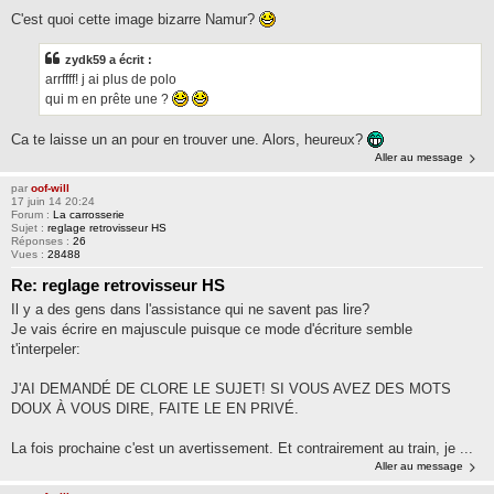
C'est quoi cette image bizarre Namur?
zydk59 a écrit :
arrffff! j ai plus de polo
qui m en prête une ?
Ca te laisse un an pour en trouver une. Alors, heureux?
Aller au message
par
oof-will
17 juin 14 20:24
Forum :
La carrosserie
Sujet :
reglage retrovisseur HS
Réponses :
26
Vues :
28488
Re: reglage retrovisseur HS
Il y a des gens dans l'assistance qui ne savent pas lire?
Je vais écrire en majuscule puisque ce mode d'écriture semble
t'interpeler:
J'AI DEMANDÉ DE CLORE LE SUJET! SI VOUS AVEZ DES MOTS
DOUX À VOUS DIRE, FAITE LE EN PRIVÉ.
La fois prochaine c'est un avertissement. Et contrairement au train, je ...
Aller au message