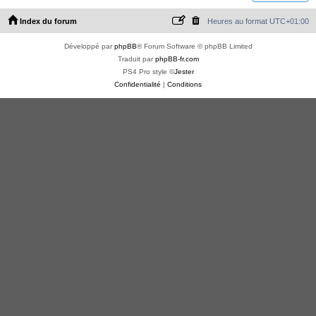
Index du forum
Heures au format
UTC+01:00
Développé par
phpBB
® Forum Software © phpBB Limited
Traduit par
phpBB-fr.com
PS4 Pro style ©
Jester
Confidentialité
|
Conditions