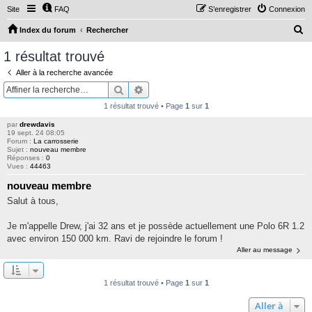
Site
FAQ
S’enregistrer
Connexion
R
Index du forum
Rechercher
e
1 résultat trouvé
c
Aller à la recherche avancée
h
Rechercher
Recherche avancée
e
1 résultat trouvé • Page
1
sur
1
r
par
drewdavis
c
19 sept. 24 08:05
Forum :
La carrosserie
h
Sujet :
nouveau membre
Réponses :
0
e
Vues :
44463
r
nouveau membre
Salut à tous,
Je m'appelle Drew, j'ai 32 ans et je possède actuellement une Polo 6R 1.2
avec environ 150 000 km. Ravi de rejoindre le forum !
Aller au message
1 résultat trouvé • Page
1
sur
1
Aller à