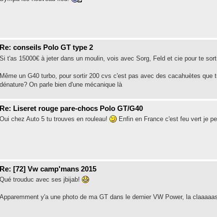
Re: conseils Polo GT type 2
Si t'as 15000€ à jeter dans un moulin, vois avec Sorg, Feld et cie pour te so
Même un G40 turbo, pour sortir 200 cvs c'est pas avec des cacahuètes que tu v
dénature? On parle bien d'une mécanique là
Re: Liseret rouge pare-chocs Polo GT/G40
Oui chez Auto 5 tu trouves en rouleau!
Enfin en France c'est feu vert je p
Re: [72] Vw camp'mans 2015
Qué trouduc avec ses jbijab!
Apparemment y'a une photo de ma GT dans le dernier VW Power, la claaaaa