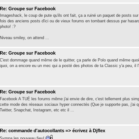
Re: Groupe sur Facebook
Imageshack, le coup de pute qu'ils ont fait, ça a ruiné un paquet de posts sur l
fois des anciens posts d'ici ou de vieux forums en tombant dessus par hasard
photo! :?
Niveau smiley, on attend ...
Re: Groupe sur Facebook
C'est dommage quand même de le quitter, ça parle de Polo quand même quoi qu'i
quoi, on a encore eu un mec qui a posté des photos de ta Classic y'a peu, il l'
Re: Groupe sur Facebook
Facebook A TUÉ les forums même j'ai envie de dire, c'est tellement plus sim
cette mode des réseaux sociaux hyper connectés (Que je supporte pas, j'ai qu
Twitter, Snapchat, Instagram, etc etc il ...
Re: commande d'autocollants => écrivez à Djflex
Sympa les nouveau fieu!