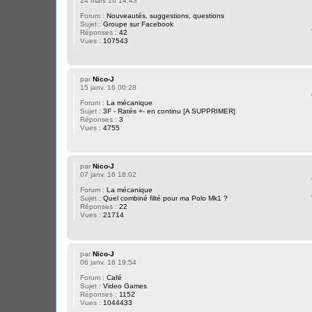
24 mars 16 14:43
Forum :
Nouveautés, suggestions, questions
Sujet :
Groupe sur Facebook
Réponses :
42
Vues :
107543
par
Nico-J
15 janv. 16 00:28
Forum :
La mécanique
Sujet :
3F - Ratés +- en continu [A SUPPRIMER]
Réponses :
3
Vues :
4755
par
Nico-J
07 janv. 16 18:02
Forum :
La mécanique
Sujet :
Quel combiné filté pour ma Polo Mk1 ?
Réponses :
22
Vues :
21714
par
Nico-J
06 janv. 16 19:54
Forum :
Café
Sujet :
Video Games
Réponses :
1152
Vues :
1044433