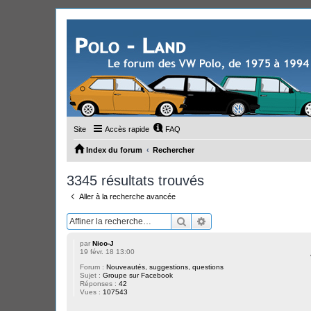
Site
Accès rapide
FAQ
Index du forum
Rechercher
3345 résultats trouvés
Aller à la recherche avancée
Rechercher
Recherche avancée
par
Nico-J
19 févr. 18 13:00
Forum :
Nouveautés, suggestions, questions
Sujet :
Groupe sur Facebook
Réponses :
42
Vues :
107543