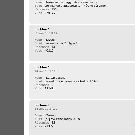
Forum :
Nouveautés, suggestions, questions
Sujet :
commande d'autocollants => écrivez à Djflex
Réponses :
191
Vues :
270177
par
Nico-J
02 mai 16 20:54
Forum :
Divers
Sujet :
conseils Polo GT type 2
Réponses :
14
Vues :
40219
par
Nico-J
14 avr. 16 17:53
Forum :
La carrosserie
Sujet :
Liseret rouge pare-chocs Polo GT/G40
Réponses :
9
Vues :
12243
par
Nico-J
13 avr. 16 17:36
Forum :
Sorties
Sujet :
[72] Vw camp'mans 2015
Réponses :
32
Vues :
91377