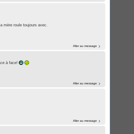
a mère roule toujours avec.
Aller au message
ace à face!
Aller au message
Aller au message