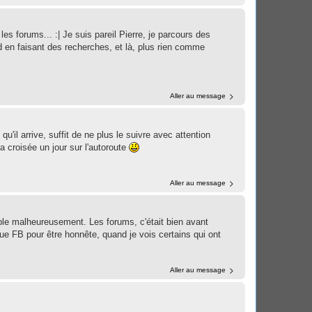
es forums... :| Je suis pareil Pierre, je parcours des
 en faisant des recherches, et là, plus rien comme
Aller au message
l arrive, suffit de ne plus le suivre avec attention
a croisée un jour sur l'autoroute
Aller au message
ple malheureusement. Les forums, c'était bien avant
e FB pour être honnête, quand je vois certains qui ont
Aller au message