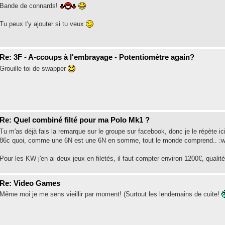
Bande de connards!
Tu peux t'y ajouter si tu veux
Re: 3F - A-ccoups à l'embrayage - Potentiomètre again?
Grouille toi de swapper
Re: Quel combiné filté pour ma Polo Mk1 ?
Tu m'as déjà fais la remarque sur le groupe sur facebook, donc je le répète i
86c quoi, comme une 6N est une 6N en somme, tout le monde comprend.. :w
Pour les KW j'en ai deux jeux en filetés, il faut compter environ 1200€, qualité 
Re: Video Games
Même moi je me sens vieillir par moment! (Surtout les lendemains de cuite!