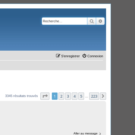
Rechercher
Recherche avanc
S’enregistrer
Connexion
Page
1
sur
223
1
2
3
4
5
223
Suivante
3345 résultats trouvés
…
Aller au message