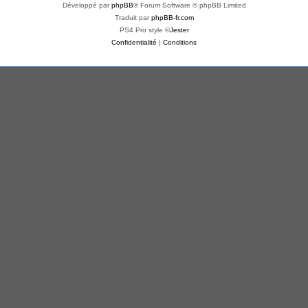
Développé par
phpBB
® Forum Software © phpBB Limited
Traduit par
phpBB-fr.com
PS4 Pro style ©
Jester
Confidentialité
|
Conditions