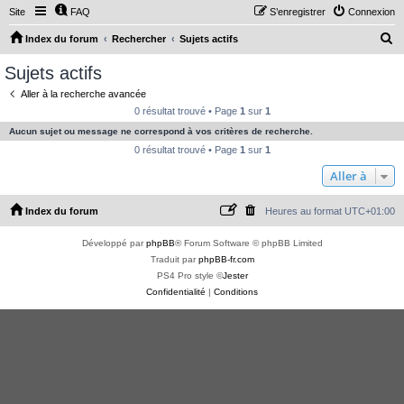
Site
FAQ
S’enregistrer
Connexion
R
Index du forum
Rechercher
Sujets actifs
e
Sujets actifs
c
Aller à la recherche avancée
h
0 résultat trouvé • Page
1
sur
1
e
Aucun sujet ou message ne correspond à vos critères de recherche.
r
0 résultat trouvé • Page
1
sur
1
c
Aller à
h
Index du forum
Heures au format
UTC+01:00
e
r
Développé par
phpBB
® Forum Software © phpBB Limited
Traduit par
phpBB-fr.com
PS4 Pro style ©
Jester
Confidentialité
|
Conditions