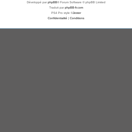
Développé par
phpBB
® Forum Software © phpBB Limited
Traduit par
phpBB-fr.com
PS4 Pro style ©
Jester
Confidentialité
|
Conditions