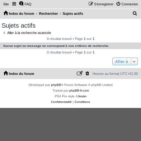
Site
FAQ
S’enregistrer
Connexion
R
Index du forum
Rechercher
Sujets actifs
e
Sujets actifs
c
Aller à la recherche avancée
h
0 résultat trouvé • Page
1
sur
1
e
Aucun sujet ou message ne correspond à vos critères de recherche.
r
0 résultat trouvé • Page
1
sur
1
c
Aller à
h
Index du forum
Heures au format
UTC+01:00
e
r
Développé par
phpBB
® Forum Software © phpBB Limited
Traduit par
phpBB-fr.com
PS4 Pro style ©
Jester
Confidentialité
|
Conditions