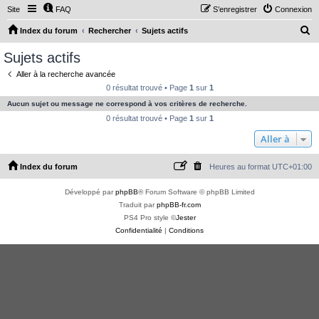
Site
FAQ
S’enregistrer
Connexion
R
Index du forum
Rechercher
Sujets actifs
e
Sujets actifs
c
Aller à la recherche avancée
h
0 résultat trouvé • Page
1
sur
1
e
Aucun sujet ou message ne correspond à vos critères de recherche.
r
0 résultat trouvé • Page
1
sur
1
c
Aller à
h
Index du forum
Heures au format
UTC+01:00
e
r
Développé par
phpBB
® Forum Software © phpBB Limited
Traduit par
phpBB-fr.com
PS4 Pro style ©
Jester
Confidentialité
|
Conditions