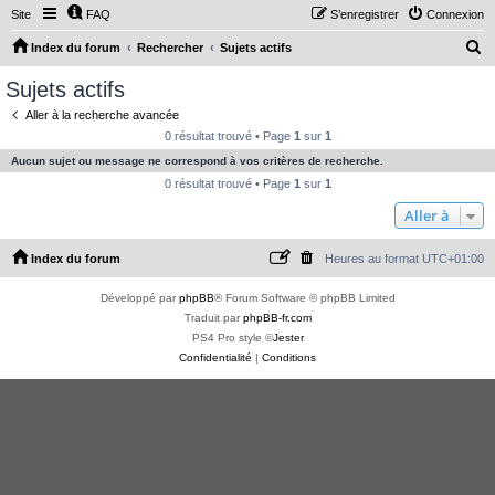
Site
FAQ
S’enregistrer
Connexion
R
Index du forum
Rechercher
Sujets actifs
e
Sujets actifs
c
Aller à la recherche avancée
h
0 résultat trouvé • Page
1
sur
1
e
Aucun sujet ou message ne correspond à vos critères de recherche.
r
0 résultat trouvé • Page
1
sur
1
c
Aller à
h
Index du forum
Heures au format
UTC+01:00
e
r
Développé par
phpBB
® Forum Software © phpBB Limited
Traduit par
phpBB-fr.com
PS4 Pro style ©
Jester
Confidentialité
|
Conditions