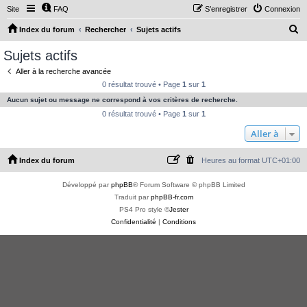
Site
FAQ
S’enregistrer
Connexion
R
Index du forum
Rechercher
Sujets actifs
e
Sujets actifs
c
Aller à la recherche avancée
h
0 résultat trouvé • Page
1
sur
1
e
Aucun sujet ou message ne correspond à vos critères de recherche.
r
0 résultat trouvé • Page
1
sur
1
c
Aller à
h
Index du forum
Heures au format
UTC+01:00
e
r
Développé par
phpBB
® Forum Software © phpBB Limited
Traduit par
phpBB-fr.com
PS4 Pro style ©
Jester
Confidentialité
|
Conditions