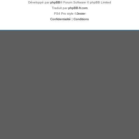
Développé par
phpBB
® Forum Software © phpBB Limited
Traduit par
phpBB-fr.com
PS4 Pro style ©
Jester
Confidentialité
|
Conditions