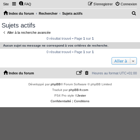
Site
FAQ
S’enregistrer
Connexion
R
Index du forum
Rechercher
Sujets actifs
e
Sujets actifs
c
Aller à la recherche avancée
h
0 résultat trouvé • Page
1
sur
1
e
Aucun sujet ou message ne correspond à vos critères de recherche.
r
0 résultat trouvé • Page
1
sur
1
c
Aller à
h
Index du forum
Heures au format
UTC+01:00
e
r
Développé par
phpBB
® Forum Software © phpBB Limited
Traduit par
phpBB-fr.com
PS4 Pro style ©
Jester
Confidentialité
|
Conditions