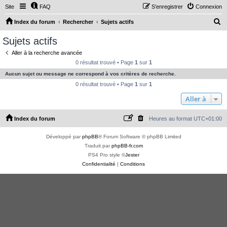
Site
FAQ
S’enregistrer
Connexion
R
Index du forum
Rechercher
Sujets actifs
e
Sujets actifs
c
Aller à la recherche avancée
h
0 résultat trouvé • Page
1
sur
1
e
Aucun sujet ou message ne correspond à vos critères de recherche.
r
0 résultat trouvé • Page
1
sur
1
c
Aller à
h
Index du forum
Heures au format
UTC+01:00
e
r
Développé par
phpBB
® Forum Software © phpBB Limited
Traduit par
phpBB-fr.com
PS4 Pro style ©
Jester
Confidentialité
|
Conditions