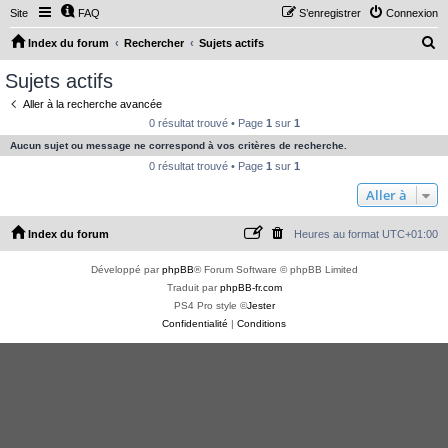
Site
FAQ
S’enregistrer
Connexion
R
Index du forum
Rechercher
Sujets actifs
e
Sujets actifs
c
Aller à la recherche avancée
h
0 résultat trouvé • Page
1
sur
1
e
Aucun sujet ou message ne correspond à vos critères de recherche.
r
0 résultat trouvé • Page
1
sur
1
c
Aller à
h
Index du forum
Heures au format
UTC+01:00
e
r
Développé par
phpBB
® Forum Software © phpBB Limited
Traduit par
phpBB-fr.com
PS4 Pro style ©
Jester
Confidentialité
|
Conditions