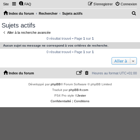
Site
FAQ
S’enregistrer
Connexion
R
Index du forum
Rechercher
Sujets actifs
e
Sujets actifs
c
Aller à la recherche avancée
h
0 résultat trouvé • Page
1
sur
1
e
Aucun sujet ou message ne correspond à vos critères de recherche.
r
0 résultat trouvé • Page
1
sur
1
c
Aller à
h
Index du forum
Heures au format
UTC+01:00
e
r
Développé par
phpBB
® Forum Software © phpBB Limited
Traduit par
phpBB-fr.com
PS4 Pro style ©
Jester
Confidentialité
|
Conditions