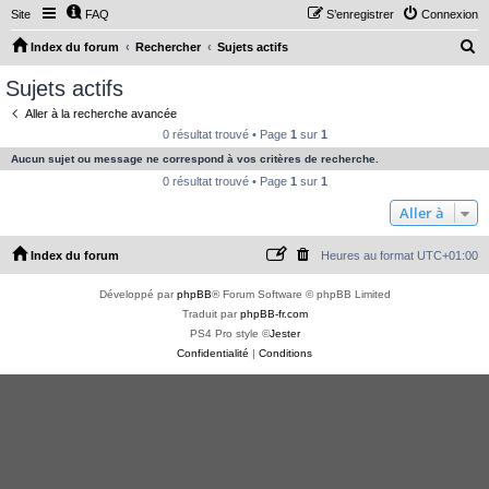
Site
FAQ
S’enregistrer
Connexion
R
Index du forum
Rechercher
Sujets actifs
e
Sujets actifs
c
Aller à la recherche avancée
h
0 résultat trouvé • Page
1
sur
1
e
Aucun sujet ou message ne correspond à vos critères de recherche.
r
0 résultat trouvé • Page
1
sur
1
c
Aller à
h
Index du forum
Heures au format
UTC+01:00
e
r
Développé par
phpBB
® Forum Software © phpBB Limited
Traduit par
phpBB-fr.com
PS4 Pro style ©
Jester
Confidentialité
|
Conditions