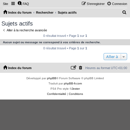
Site
FAQ
S’enregistrer
Connexion
R
Index du forum
Rechercher
Sujets actifs
e
Sujets actifs
c
Aller à la recherche avancée
h
0 résultat trouvé • Page
1
sur
1
e
Aucun sujet ou message ne correspond à vos critères de recherche.
r
0 résultat trouvé • Page
1
sur
1
c
Aller à
h
Index du forum
Heures au format
UTC+01:00
e
r
Développé par
phpBB
® Forum Software © phpBB Limited
Traduit par
phpBB-fr.com
PS4 Pro style ©
Jester
Confidentialité
|
Conditions