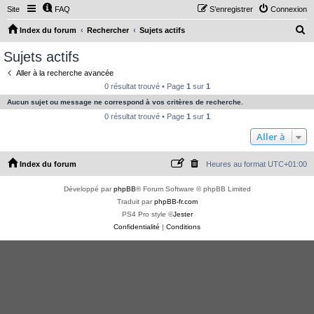
Site
FAQ
S’enregistrer
Connexion
R
Index du forum
Rechercher
Sujets actifs
e
Sujets actifs
c
Aller à la recherche avancée
h
0 résultat trouvé • Page
1
sur
1
e
Aucun sujet ou message ne correspond à vos critères de recherche.
r
0 résultat trouvé • Page
1
sur
1
c
Aller à
h
Index du forum
Heures au format
UTC+01:00
e
r
Développé par
phpBB
® Forum Software © phpBB Limited
Traduit par
phpBB-fr.com
PS4 Pro style ©
Jester
Confidentialité
|
Conditions