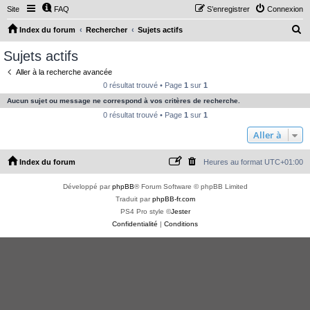
Site
FAQ
S’enregistrer
Connexion
R
Index du forum
Rechercher
Sujets actifs
e
Sujets actifs
c
Aller à la recherche avancée
h
0 résultat trouvé • Page
1
sur
1
e
Aucun sujet ou message ne correspond à vos critères de recherche.
r
0 résultat trouvé • Page
1
sur
1
c
Aller à
h
Index du forum
Heures au format
UTC+01:00
e
r
Développé par
phpBB
® Forum Software © phpBB Limited
Traduit par
phpBB-fr.com
PS4 Pro style ©
Jester
Confidentialité
|
Conditions