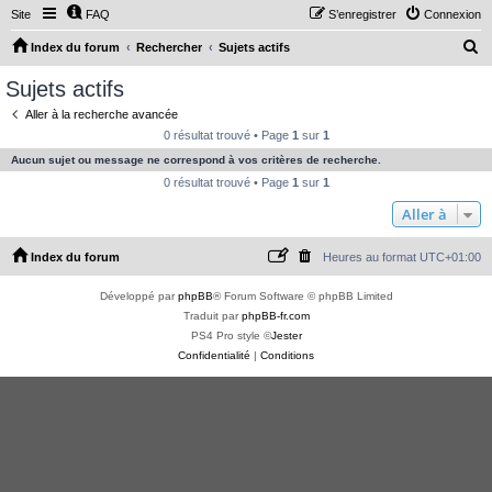
Site
FAQ
S’enregistrer
Connexion
R
Index du forum
Rechercher
Sujets actifs
e
Sujets actifs
c
Aller à la recherche avancée
h
0 résultat trouvé • Page
1
sur
1
e
Aucun sujet ou message ne correspond à vos critères de recherche.
r
0 résultat trouvé • Page
1
sur
1
c
Aller à
h
Index du forum
Heures au format
UTC+01:00
e
r
Développé par
phpBB
® Forum Software © phpBB Limited
Traduit par
phpBB-fr.com
PS4 Pro style ©
Jester
Confidentialité
|
Conditions