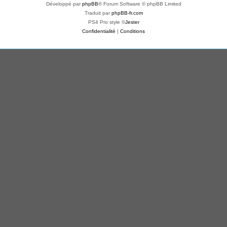
Développé par
phpBB
® Forum Software © phpBB Limited
Traduit par
phpBB-fr.com
PS4 Pro style ©
Jester
Confidentialité
|
Conditions