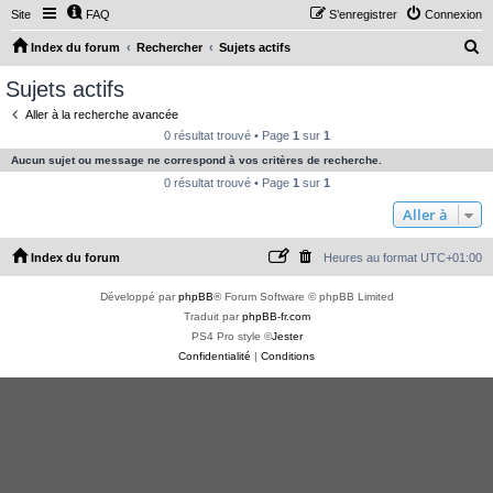
Site
FAQ
S’enregistrer
Connexion
R
Index du forum
Rechercher
Sujets actifs
e
Sujets actifs
c
Aller à la recherche avancée
h
0 résultat trouvé • Page
1
sur
1
e
Aucun sujet ou message ne correspond à vos critères de recherche.
r
0 résultat trouvé • Page
1
sur
1
c
Aller à
h
Index du forum
Heures au format
UTC+01:00
e
r
Développé par
phpBB
® Forum Software © phpBB Limited
Traduit par
phpBB-fr.com
PS4 Pro style ©
Jester
Confidentialité
|
Conditions