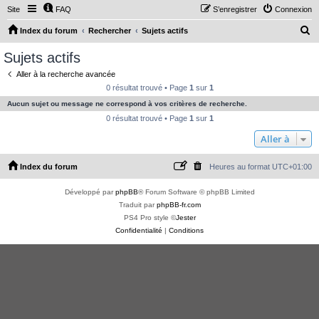
Site
FAQ
S’enregistrer
Connexion
R
Index du forum
Rechercher
Sujets actifs
e
Sujets actifs
c
Aller à la recherche avancée
h
0 résultat trouvé • Page
1
sur
1
e
Aucun sujet ou message ne correspond à vos critères de recherche.
r
0 résultat trouvé • Page
1
sur
1
c
Aller à
h
Index du forum
Heures au format
UTC+01:00
e
r
Développé par
phpBB
® Forum Software © phpBB Limited
Traduit par
phpBB-fr.com
PS4 Pro style ©
Jester
Confidentialité
|
Conditions