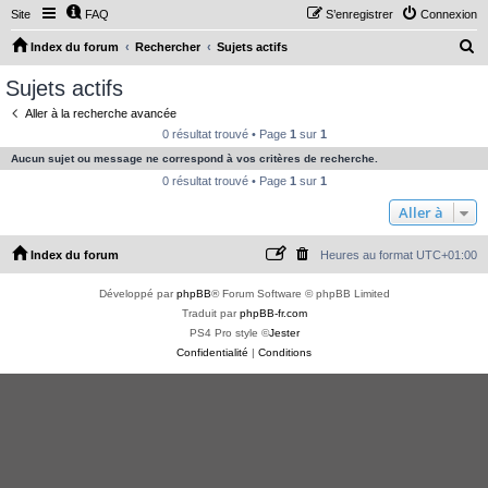
Site
FAQ
S’enregistrer
Connexion
R
Index du forum
Rechercher
Sujets actifs
e
Sujets actifs
c
Aller à la recherche avancée
h
0 résultat trouvé • Page
1
sur
1
e
Aucun sujet ou message ne correspond à vos critères de recherche.
r
0 résultat trouvé • Page
1
sur
1
c
Aller à
h
Index du forum
Heures au format
UTC+01:00
e
r
Développé par
phpBB
® Forum Software © phpBB Limited
Traduit par
phpBB-fr.com
PS4 Pro style ©
Jester
Confidentialité
|
Conditions