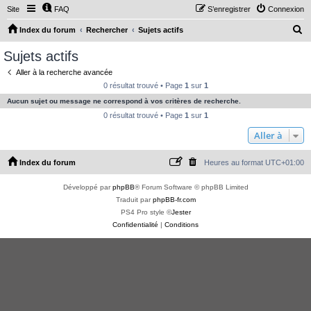
Site
FAQ
S’enregistrer
Connexion
R
Index du forum
Rechercher
Sujets actifs
e
Sujets actifs
c
Aller à la recherche avancée
h
0 résultat trouvé • Page
1
sur
1
e
Aucun sujet ou message ne correspond à vos critères de recherche.
r
0 résultat trouvé • Page
1
sur
1
c
Aller à
h
Index du forum
Heures au format
UTC+01:00
e
r
Développé par
phpBB
® Forum Software © phpBB Limited
Traduit par
phpBB-fr.com
PS4 Pro style ©
Jester
Confidentialité
|
Conditions