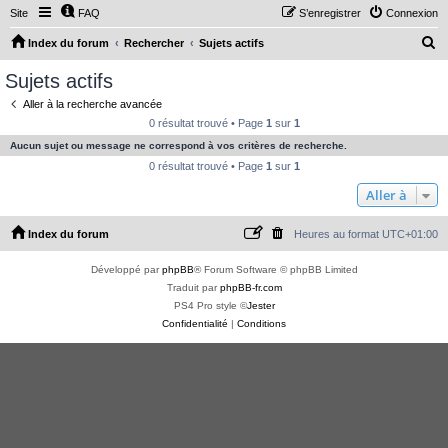
Site
FAQ
S’enregistrer
Connexion
R
Index du forum
Rechercher
Sujets actifs
e
Sujets actifs
c
Aller à la recherche avancée
h
0 résultat trouvé • Page
1
sur
1
e
Aucun sujet ou message ne correspond à vos critères de recherche.
r
0 résultat trouvé • Page
1
sur
1
c
Aller à
h
Index du forum
Heures au format
UTC+01:00
e
r
Développé par
phpBB
® Forum Software © phpBB Limited
Traduit par
phpBB-fr.com
PS4 Pro style ©
Jester
Confidentialité
|
Conditions